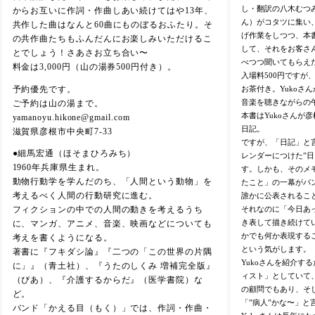
し・翻訳の八木むつみ
からお互いに作詞・作曲しあい続けてはや13年、
ん）がコタツに集い
共作した曲はなんと60曲にものぼるおふたり。そ
げ作業をしつつ、本
の共作曲たちもふんだんにお楽しみいただけるこ
して、それをお客さ
とでしょう！さあさお立ち合い〜
べつつ聞いてもらえ
料金は3,000円（山の湯券500円付き）。
入場料500円ですが
お茶付き。Yukoさ
予約優先です。
音楽を聴きながらの
ご予約は山の湯まで。
本書はYukoさんが
yamanoyu.hikone@gmail.com
日記。
滋賀県彦根市中央町7-33
ですが、「日記」と言
●細馬宏通（ほそまひろみち）
レンダーにつけた”
1960年兵庫県生まれ。
す。しかも、そのメ
動物行動学を学んだのち、「人間という動物」を
たこと」の一幕がパ
考えるべく人間の行動研究に進む。
誰かに公表されるこ
それなのに「今日あ
フィクションの中での人間の動きを考えるうち
き表して描き続けてい
に、マンガ、アニメ、音楽、映画などについても
かでも何か表現するこ
考えを書くようになる。
という気がします。
著書に『フキダシ論』『二つの「この世界の片隅
Yukoさんを紹介す
に」』（青土社）、『うたのしくみ 増補完全版』
ィスト」としていて
（ぴあ）、『介護するからだ』（医学書院）な
の顧問でもあり、そし
ど。
「”病人”かな〜」と
バンド「かえる目（もく）」では、作詞・作曲・