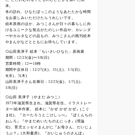
本。
冬の訪れ、ひなたぼっこのようなあたたかな時間
をお楽しみいただけたらうれしいです。
絵本原画のほか、みつこさんが日々の暮らしに向
けるユニークな視点がたのしい作品や、カレンダ
ーやカルタなどの品もの、みつこさんの既刊絵本
やまんがなどとともにお待ちしています。
◎山田美津子 絵本「ちいさいひなた」原画展
期間：12/23(金)〜1/8(日)
営業時間：12〜18時
期間中店休日：12/27(火)、31(土)、1/1(日)、
4(水)、5(木)
山田美津子さん在廊日：12/23(金)、1/7(土)、
1/8(日)
◎山田 美津子（やまだ みつこ）
1973年滋賀県生まれ。滋賀県在住。イラストレー
ター/絵本作家。 絵本に『かぜ かぜ かぜ』(こぐ
ま社)、『カーたろうとこけしっぺ』『ぼくんちの
おふろ』『やまだめいたちのえにっき』(理論
社)、育児エッセイまんがに『お母さん、だいじょ
うぶ？』(大和書房)、『かいじゅうのさんぽ』