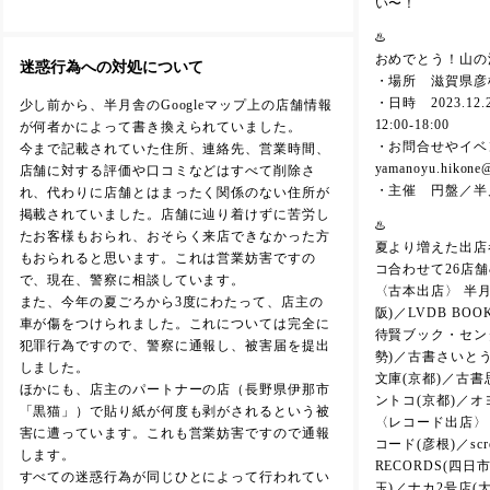
い〜！
♨️
おめでとう！山の
迷惑行為への対処について
・場所 滋賀県彦根
・日時 2023.12
少し前から、半月舎のGoogleマップ上の店舗情報
12:00-18:00
が何者かによって書き換えられていました。
・お問合せやイベ
今まで記載されていた住所、連絡先、営業時間、
yamanoyu.hikone
店舗に対する評価や口コミなどはすべて削除さ
・主催 円盤／半
れ、代わりに店舗とはまったく関係のない住所が
掲載されていました。店舗に辿り着けずに苦労し
♨️
たお客様もおられ、おそらく来店できなかった方
夏より増えた出店
もおられると思います。これは営業妨害ですの
コ合わせて26店
で、現在、警察に相談しています。
〈古本出店〉 半月
また、今年の夏ごろから3度にわたって、店主の
阪)／LVDB BO
車が傷をつけられました。これについては完全に
待賢ブック・セン
犯罪行為ですので、警察に通報し、被害届を提出
勢)／古書さいとう
しました。
文庫(京都)／古書思
ほかにも、店主のパートナーの店（長野県伊那市
ントコ(京都)／オ
「黒猫」）で貼り紙が何度も剥がされるという被
〈レコード出店〉 
害に遭っています。これも営業妨害ですので通報
コード(彦根)／scre
します。
RECORDS(四
すべての迷惑行為が同じひとによって行われてい
玉)／ナカ2号店(