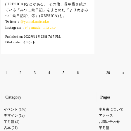
(URESICA)などがある。 その他、長年描き続け
ている「みつこ絵日記」をまとめた『よりぬきみ
つこ絵日記①、②』(URESICA)も。
Twitter：
@yamadamitsuko
Instagram：
@yamada_mitsuko
Published on 2022年11月23日 7:17 PM.
Filed under:
イベント
1
2
3
4
5
6
...
30
»
Category
Pages
イベント
(146)
半月舎について
デザイン
(18)
アクセス
半月盤
(5)
お問い合わせ
古本
(21)
半月盤