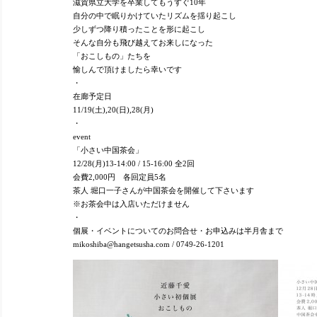
滋賀県立大学を卒業してもうすぐ10年
自分の中で眠りかけていたリズムを揺り起こし
少しずつ降り積ったことを形に起こし
そんな自分も飛び越えてお来しになった
「おこしもの」たちを
愉しんで頂けましたら幸いです
・
在廊予定日
11/19(土),20(日),28(月)
・
event
「小さい中国茶会」
12/28(月)13-14:00 / 15-16:00 全2回
会費2,000円 各回定員5名
茶人 堀口一子さんが中国茶会を開催して下さいます
※お茶会中は入店いただけません
・
個展・イベントについてのお問合せ・お申込みは半月舎まで
mikoshiba@hangetsusha.com / 0749-26-1201