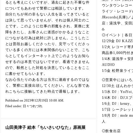
るとも考えにくいですが、過去に起きた不審な件
ウンタウンレコード(
についてもあわせて警察には相談しています。
ライソ・レコード(
自分たちが何の非もない人生を送ってきていると
JRecords(兵
は決して思っていませんが、それは個人同士のこ
店：湯浅学、安田
とです。このように仕事の邪魔をされ、業務に支
♨️
障をきたし、お客さんに迷惑がかかるようなこと
◎イベント｜各日18:
につながる行為は絶対に許しません。こうしたこ
12/29金 DJ KA
とは普段お越しくださったり、見守ってくださっ
1/2火 レコード
ている多くの方には本来関係のないことで、こち
商品券1,000円付
らとしてもインターネット上でこのようなお知ら
1/4木 湯浅学＋安田
せするのは本意ではないですが、看過できません
AUDIO
ので、毅然とした対処を決意していることをここ
1/5金 松野泉ライ
に書かせてもらいます。
なお心当たりのある方は当方に連絡するのではな
◎営業中にはいろ
く、警察に直接出頭してください。どんな形であ
12/30土 ほんわ
れこちらに接触してきた時点で通報します。
1/3水 DJ : YoiYoi
1/4木 DJ : DJス
Published on 2023年12月19日 10:00 AM.
1/6土 DJ : ke
Filed under:
日々つれづれ
1/7日 シークレッ
1/8月 DJ : mo
人
山田美津子 絵本「ちいさいひなた」原画展
◎飲食出店