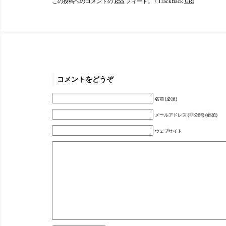
この投稿へのコメントの
RSS
フィード。
/
TrackBack
URI
コメントをどうぞ
名前 (必須)
メールアドレス (非公開) (必須)
ウェブサイト