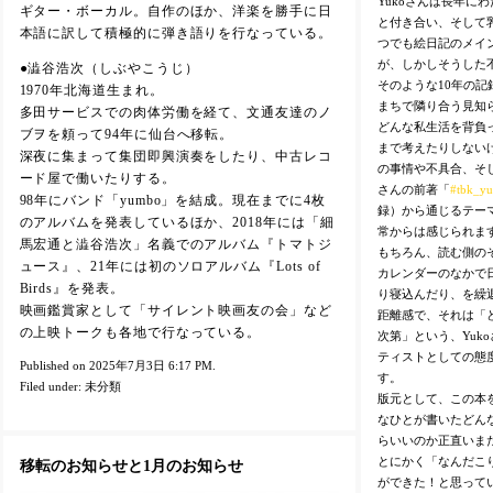
Yukoさんは長年に
ギター・ボーカル。自作のほか、洋楽を勝手に日
と付き合い、そして
本語に訳して積極的に弾き語りを行なっている。
つでも絵日記のメイ
が、しかしそうした
●澁谷浩次（しぶやこうじ）
そのような10年の記
1970年北海道生まれ。
まちで隣り合う見知
多田サービスでの肉体労働を経て、文通友達のノ
どんな私生活を背負
ブヲを頼って94年に仙台へ移転。
まで考えたりしない
深夜に集まって集団即興演奏をしたり、中古レコ
の事情や不具合、そし
ード屋で働いたりする。
さんの前著「
#tbk_y
98年にバンド「yumbo」を結成。現在までに4枚
録）から通じるテー
のアルバムを発表しているほか、2018年には「細
常からは感じられま
馬宏通と澁谷浩次」名義でのアルバム『トマトジ
もちろん、読む側の
ュース』、21年には初のソロアルバム『Lots of
カレンダーのなかで
Birds』を発表。
り寝込んだり、を繰
映画鑑賞家として「サイレント映画友の会」など
距離感で、それは「
の上映トークも各地で行なっている。
次第」という、Yuk
ティストとしての態
Published on 2025年7月3日 6:17 PM.
す。
Filed under:
未分類
版元として、この本
なひとが書いたどん
らいいのか正直いま
とにかく「なんだこ
移転のお知らせと1月のお知らせ
ができた！と思って