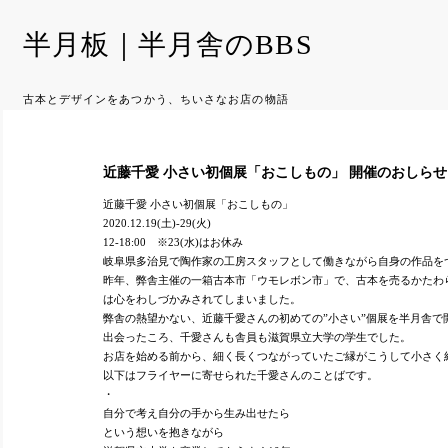
半月板｜半月舎のBBS
古本とデザインをあつかう、ちいさなお店の物語
近藤千愛 小さい初個展「おこしもの」 開催のおしらせ
近藤千愛 小さい初個展「おこしもの」
2020.12.19(土)-29(火)
12-18:00 ※23(水)はお休み
岐阜県多治見で陶作家の工房スタッフとして働きながら自身の作品を
昨年、弊舎主催の一箱古本市「ウモレボン市」で、古本を売るかたわ
は心をわしづかみされてしまいました。
弊舎の熱望かない、近藤千愛さんの初めての”小さい”個展を半月舎で
出会ったころ、千愛さんも舎員も滋賀県立大学の学生でした。
お店を始める前から、細く長くつながっていたご縁がこうして小さく
以下はフライヤーに寄せられた千愛さんのことばです。
・
自分で考え自分の手から生み出せたら
という想いを抱きながら