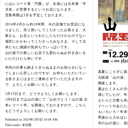
にはレコード屋「円盤」が、女湯には古本屋「半
月舎」が営業するというお店になります。
営業再開は3月を予定しております。
2014年4月から約10年間、今の店舗でお世話にな
りました。売り買いしてくださったお客さま、大
家さん、お店というわたしたちだけのものでない
場所にかかわってくださったみなさま、そして古
本たちに感謝の気持ちでいっぱいです。
山の湯での新しいお店でも変わらぬお付き合いを
いただけたら幸いです。
年内の仕事も納まりきらぬままのお知らせになっ
真夏にこりずに真
てしまい心苦しいのですが、お待ちいただいてい
元銭湯「山の湯」
る皆さまにはまたご連絡させていただきますの
開催します。
で、よろしくお願いいたします。
夏はたくさんの方
1月15日まで、どうぞよろしくお願いします。
感じでしたが、年
1月8日までは山の湯にて「おめでとう！山の湯 古
えたらと日数も長
本レコード市」を開催しておりますので、こちら
イベントやあたた
もどうぞよろしくお願いします。
もいろいろ！年末
男湯から入ればレ
Published on 2024年1月5日 10:04 AM.
市の山の湯に、初
Filed under:
未分類