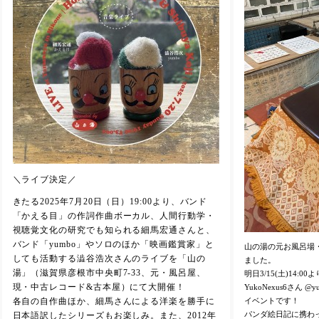
＼ライブ決定／
きたる2025年7月20日（日）19:00より、バンド
「かえる目」の作詞作曲ボーカル、人間行動学・
視聴覚文化の研究でも知られる細馬宏通さんと、
バンド「yumbo」やソロのほか「映画鑑賞家」と
山の湯の元お風呂場
しても活動する澁谷浩次さんのライブを「山の
ました。
湯」（滋賀県彦根市中央町7-33、元・風呂屋、
明日3/15(土)14:
現・中古レコード&古本屋）にて大開催！
YukoNexus6さん 
イベントです！
各自の自作曲ほか、細馬さんによる洋楽を勝手に
パンダ絵日記に携わっ
日本語訳したシリーズもお楽しみ。また、2012年