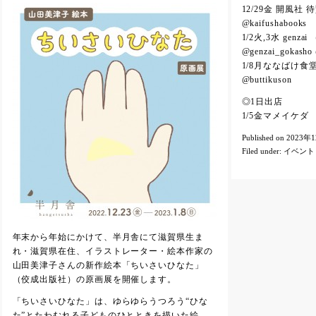
12/29金 開風
@kaifushabooks
1/2火,3水 gen
@genzai_gokasho 
1/8月ななばけ食
@buttikuson
◎1日出店
1/5金マメイケダ （
Published on 2023年
Filed under:
イベント
年末から年始にかけて、半月舎にて滋賀県生ま
れ・滋賀県在住、イラストレーター・絵本作家の
山田美津子さんの新作絵本「ちいさいひなた」
（佼成出版社）の原画展を開催します。
「ちいさいひなた」は、ゆらゆらうつろう“ひな
た”とたわむれる子どものひとときを描いた絵