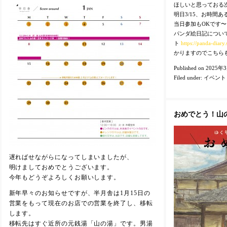
ほしいと思っておる
明日3/15、お時間
当日参加もOKです〜
パンダ絵日記につい
ト
https://panda-diary.s
かりますのでこちら
Published on 2025年
Filed under:
イベント
おめでとう！山
遅ればせながらになってしまいましたが、
明けましておめでとうございます。
今年もどうぞよろしくお願いします。
新年早々のお知らせですが、半月舎は1月15日の
営業をもって現在のお店での営業を終了し、移転
します。
移転先はすぐ近所の元銭湯「山の湯」です。男湯