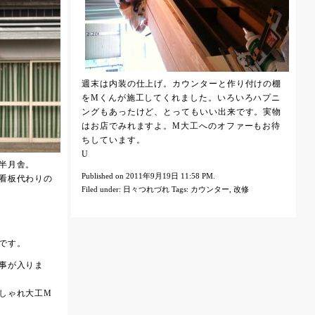
週末は内装の仕上げ。カウンターと作り付けの棚
をMくんが施工してくれました。いろいろハプニ
ングもあったけど、とってもいい出来です。実物
はお店でみれますよ。M大工へのオファーもお待
ちしています。
U
半月舎。
Published on 2011年9月19日 11:58 PM.
看板代わりの
Filed under:
日々つれづれ
Tags:
カウンター
,
改修
です。
事が入りま
しゃれ大工M