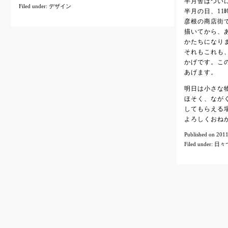
半月舎はついに
Filed under:
デザイン
半月の日、11
彦根の商店街
描いてから、
かたちになり
それもこれも
かげです。こ
あげます。
明日は小さな
ほそく、なが
してもらえる
よろしくおね
Published on 2
Filed under:
日々