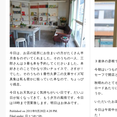
今日は、お店の近所にお住まいの方がたくさん半
月舎をのぞいてくれました。そのうちの一人、三
３連休の彦根
郎さんは３冊も本を予約してくださいました。本
好きとのことでかなり渋いチョイスで、さすが！
今朝はいつも
でした。そのうちの１冊竹久夢二の文庫サイズ写
セーフで開店
真集は私も密かに狙っていた本なので、ちょっぴ
秋晴れのとて
り残念。
ロードあたり
今日もお天気がよく気持ちがいい日です。だいぶ
うか。
日が短くなってきて、もう夕方の風情です。今日
いただいたお
は18時まで営業致します。明日はお休みです。
今日は午前中
Published on 2011年9月28日 4:28 PM.
た！
Filed under:
日々つれづれ