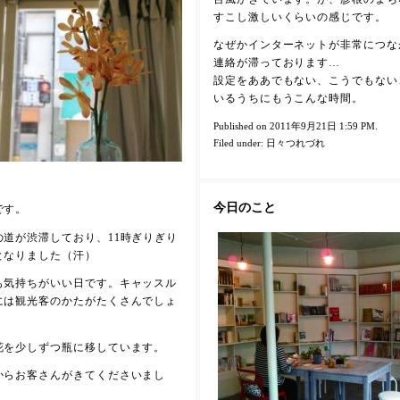
すこし激しいくらいの感じです。
なぜかインターネットが非常につな
連絡が滞っております…
設定をああでもない、こうでもない
いるうちにもうこんな時間。
Published on 2011年9月21日 1:59 PM.
Filed under:
日々つれづれ
今日のこと
です。
の道が渋滞しており、11時ぎりぎり
となりました（汗）
も気持ちがいい日です。キャッスル
には観光客のかたがたくさんでしょ
花を少しずつ瓶に移しています。
からお客さんがきてくださいまし