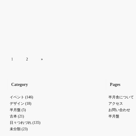
1
2
»
Category
Pages
イベント
(146)
半月舎について
デザイン
(18)
アクセス
半月盤
(5)
お問い合わせ
古本
(21)
半月盤
日々つれづれ
(135)
未分類
(23)