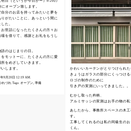
明日（というか今日かー）9/20の
時にオープン致します。
で自分のお店を持ってみたいと夢を
ありがたいことに、あっという間に
ました。
、お世話になったたくさんの方々お
の場を借りて、感謝とお礼をもうし
物語のはじまりの日。
くをモットーに、たくさんの方に愛
場所をめざしていきます。
がいします。
かわいいカーテンがとりつけられた
きょうはガラスの部分にくっつける
011年9月20日 12:19 AM.
ロゴの制作のために
つれづれ
Tags:
オープン
,
準備
引き戸の実測にいってきました。。
むかし取った杵柄、
アルミサッシの実測はお手の物の私
あしたから、事務所スペースの木工
す。
工事してくれるのは私の同級生のお
くん。