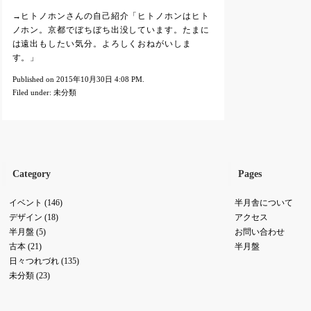
→ヒトノホンさんの自己紹介「ヒトノホンはヒト
ノホン。京都でぼちぼち出没しています。たまに
は遠出もしたい気分。よろしくおねがいしま
す。」
Published on 2015年10月30日 4:08 PM.
Filed under:
未分類
Category
Pages
イベント
(146)
半月舎について
デザイン
(18)
アクセス
半月盤
(5)
お問い合わせ
古本
(21)
半月盤
日々つれづれ
(135)
未分類
(23)