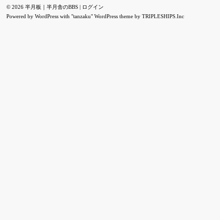
© 2026 半月板｜半月舎のBBS |
ログイン
Powered by
WordPress
with "tanzaku" WordPress theme by
TRIPLESHIPS.Inc