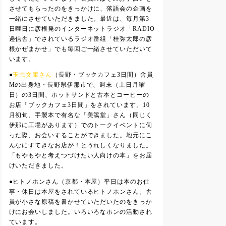
させてもらったのをきっかけに、落語会の企画を
一緒にさせていただきました。最近は、毎月第3
日曜日に彦根発のインターネットラジオ「RADIO
逓信舎」でされているラジオ番組「桂弥太郎の彦
根かぜまかせ」でも毎回ご一緒させていただいて
います。
●
玉虫文庫さん
（長野・ブックカフェ3日間）舎員
Mの出身地・長野県伊那市で、週末（土日月曜
日）の3日間、ホットサンドと古本とコーヒーの
お店「ブックカフェ3日間」をされています。10
月初旬、手製本で有名な「美篶堂」さん（同じく
伊那に工場があります）でのトークイベントに伺
った際、お会いすることができました。地元にこ
んなにすてきなお店が！とうれしくなりました。
「もやもやと考えつづけたい人向けの本」をお届
けいただきました。
●
ヒトノホンさん（
京都・本屋）平日は本のお仕
事・休日は本屋をされているヒトノホンさん。舎
員が小さな原稿を書かせていただいたのをきっか
けにお会いしました。いろいろなホンの活動され
ています。