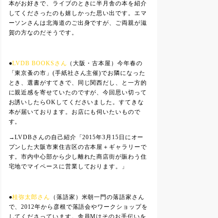
本がお好きで、ライブのときに半月舎の本を紹介
してくださったのも嬉しかった思い出です。エマ
ーソンさんは北海道のご出身ですが、ご両親が滋
賀の方なのだそうです。
●
LVDB BOOKSさん
（大阪・古本屋）今年春の
「東京蚤の市」(手紙社さん主催)でお隣になった
とき、選書がすてきで、同じ関西だし、と一方的
に親近感を寄せていたのですが、今回思い切って
お誘いしたらOKしてくださいました。すてきな
本が届いております。お店にも伺いたいもので
す。
→LVDBさんの自己紹介「2015年3月15日にオー
プンした大阪市東住吉区の古本屋＋ギャラリーで
す。市内中心部から少し離れた商店街が賑わう住
宅地でマイペースに営業しております。」
●
桂弥太郎さん
（落語家）米朝一門の落語家さん
で、2012年から彦根で落語会やワークショップを
してくださっています。舎員Mはそのお手伝いを