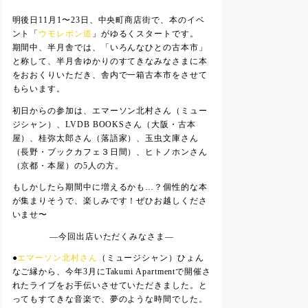
明後日11月1〜23日、中央町商店街で、本のイベ
ント「
ウモレボン道
」がゆるくスタートです。
期間中、半月舎では、「いろんなひとの古本市」
と称して、半月舎ゆかりのすてきなみなさまに本
をおおくりいただき、舎内で一箱古本市をさせて
もらいます。
初日からの参加は、エマーソン北村さん（ミュー
ジシャン）、LVDB BOOKSさん（大阪・古本
屋）、桂弥太郎さん（落語家）、玉虫文庫さん
（長野・ブックカフェ３日間）、ヒトノホンさん
（京都・本屋）の5人の方。
もしかしたら期間中に増えるかも…？個性的な本
が集まりそうで、楽しみです！ぜひお越しくださ
いませ〜
—今回出店いただくみなさま—
●
エマーソン北村さん
（ミュージシャン）ひょん
なご縁から、今年3月にTakumi Apartmentで開催さ
れたライブをお手伝いさせていただきました。と
ってもすてきな音楽で、夢のような時間でした。