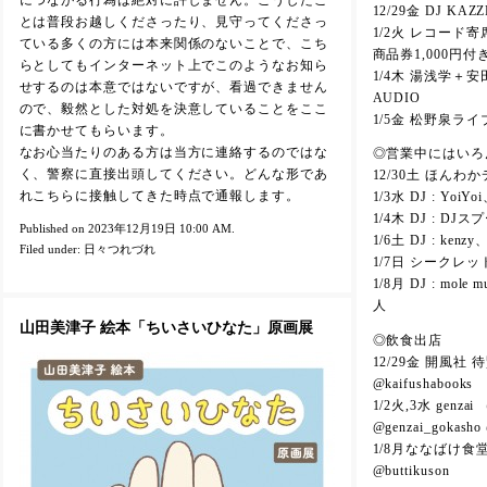
12/29金 DJ KA
とは普段お越しくださったり、見守ってくださっ
1/2火 レコード
ている多くの方には本来関係のないことで、こち
商品券1,000円付
らとしてもインターネット上でこのようなお知ら
1/4木 湯浅学＋安田
せするのは本意ではないですが、看過できません
AUDIO
ので、毅然とした対処を決意していることをここ
1/5金 松野泉ライ
に書かせてもらいます。
なお心当たりのある方は当方に連絡するのではな
◎営業中にはいろ
く、警察に直接出頭してください。どんな形であ
12/30土 ほんわ
れこちらに接触してきた時点で通報します。
1/3水 DJ : YoiYoi
1/4木 DJ : DJス
Published on 2023年12月19日 10:00 AM.
1/6土 DJ : ke
Filed under:
日々つれづれ
1/7日 シークレッ
1/8月 DJ : mo
人
山田美津子 絵本「ちいさいひなた」原画展
◎飲食出店
12/29金 開風
@kaifushabooks
1/2火,3水 gen
@genzai_gokasho 
1/8月ななばけ食
@buttikuson