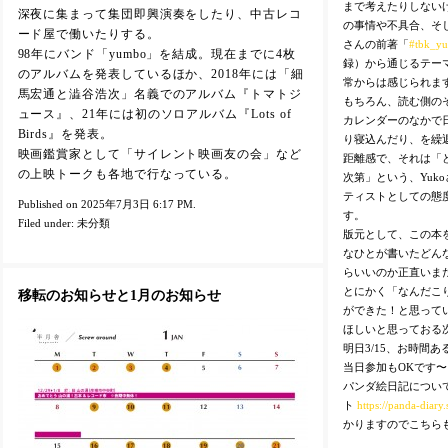
まで考えたりしない
深夜に集まって集団即興演奏をしたり、中古レコ
の事情や不具合、そし
ード屋で働いたりする。
さんの前著「
#tbk_y
98年にバンド「yumbo」を結成。現在までに4枚
録）から通じるテー
のアルバムを発表しているほか、2018年には「細
常からは感じられま
馬宏通と澁谷浩次」名義でのアルバム『トマトジ
もちろん、読む側の
ュース』、21年には初のソロアルバム『Lots of
カレンダーのなかで
Birds』を発表。
り寝込んだり、を繰
映画鑑賞家として「サイレント映画友の会」など
距離感で、それは「
の上映トークも各地で行なっている。
次第」という、Yuk
ティストとしての態
Published on 2025年7月3日 6:17 PM.
す。
Filed under:
未分類
版元として、この本
なひとが書いたどん
らいいのか正直いま
とにかく「なんだこ
移転のお知らせと1月のお知らせ
ができた！と思って
ほしいと思っておる
明日3/15、お時間
当日参加もOKです〜
パンダ絵日記につい
ト
https://panda-diary.s
かりますのでこちら