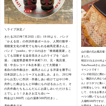
＼ライブ決定／
きたる2025年7月20日（日）19:00より、バンド
「かえる目」の作詞作曲ボーカル、人間行動学・
視聴覚文化の研究でも知られる細馬宏通さんと、
バンド「yumbo」やソロのほか「映画鑑賞家」と
山の湯の元お風呂場
しても活動する澁谷浩次さんのライブを「山の
ました。
湯」（滋賀県彦根市中央町7-33、元・風呂屋、
明日3/15(土)14:
現・中古レコード&古本屋）にて大開催！
YukoNexus6さん 
イベントです！
各自の自作曲ほか、細馬さんによる洋楽を勝手に
パンダ絵日記に携わっ
日本語訳したシリーズもお楽しみ。また、2012年
し・翻訳の八木むつみ
からお互いに作詞・作曲しあい続けてはや13年、
ん）がコタツに集い
共作した曲はなんと60曲にものぼるおふたり。そ
げ作業をしつつ、本
の共作曲たちもふんだんにお楽しみいただけるこ
して、それをお客さ
とでしょう！さあさお立ち合い〜
べつつ聞いてもらえ
料金は3,000円（山の湯券500円付き）。
入場料500円ですが
お茶付き。Yukoさ
予約優先です。