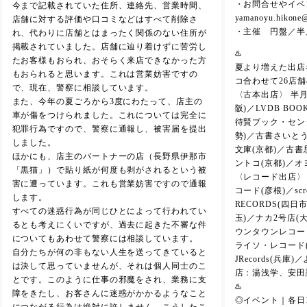
・お問合せやイベ
今まで記載されていた住所、連絡先、営業時間、
yamanoyu.hikone
店舗に対する評価や口コミなどはすべて削除さ
・主催 円盤／半
れ、代わりに店舗とはまったく関係のない住所が
掲載されていました。店舗に辿り着けずに苦労し
♨️
たお客様もおられ、おそらく来店できなかった方
夏より増えた出店
もおられると思います。これは営業妨害ですの
コ合わせて26店
で、現在、警察に相談しています。
〈古本出店〉 半月
また、今年の夏ごろから3度にわたって、店主の
阪)／LVDB BO
車が傷をつけられました。これについては完全に
待賢ブック・セン
犯罪行為ですので、警察に通報し、被害届を提出
勢)／古書さいとう
しました。
文庫(京都)／古書思
ほかにも、店主のパートナーの店（長野県伊那市
ントコ(京都)／オ
「黒猫」）で貼り紙が何度も剥がされるという被
〈レコード出店〉 
害に遭っています。これも営業妨害ですので通報
コード(彦根)／scre
します。
RECORDS(四
すべての迷惑行為が同じひとによって行われてい
玉)／ナカ2号店(
るとも考えにくいですが、過去に起きた不審な件
ウンタウンレコード(
についてもあわせて警察には相談しています。
ライソ・レコード(
自分たちが何の非もない人生を送ってきていると
JRecords(兵
は決して思っていませんが、それは個人同士のこ
店：湯浅学、安田
とです。このように仕事の邪魔をされ、業務に支
♨️
障をきたし、お客さんに迷惑がかかるようなこと
◎イベント｜各日18:
につながる行為は絶対に許しません。こうしたこ