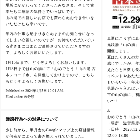
場所にかかわってくださったみなさま、そして古
本たちに感謝の気持ちでいっぱいです。
山の湯での新しいお店でも変わらぬお付き合いを
いただけたら幸いです。
年内の仕事も納まりきらぬままのお知らせになっ
真夏にこりずに真
てしまい心苦しいのですが、お待ちいただいてい
元銭湯「山の湯」
る皆さまにはまたご連絡させていただきますの
開催します。
で、よろしくお願いいたします。
夏はたくさんの方
1月15日まで、どうぞよろしくお願いします。
感じでしたが、年
1月8日までは山の湯にて「おめでとう！山の湯 古
えたらと日数も長
本レコード市」を開催しておりますので、こちら
イベントやあたた
もどうぞよろしくお願いします。
もいろいろ！年末
男湯から入ればレ
Published on 2024年1月5日 10:04 AM.
市の山の湯に、初
Filed under:
未分類
い〜！
♨️
おめでとう！山の
迷惑行為への対処について
・場所 滋賀県彦根
・日時 2023.12
少し前から、半月舎のGoogleマップ上の店舗情報
12:00-18:00
が何者かによって書き換えられていました。