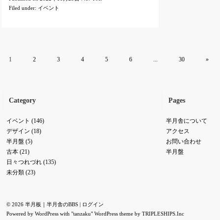
Filed under:
イベント
1
2
3
4
5
6
...
30
»
Category
Pages
イベント
(146)
半月舎について
デザイン
(18)
アクセス
半月盤
(5)
お問い合わせ
古本
(21)
半月盤
日々つれづれ
(135)
未分類
(23)
© 2026 半月板｜半月舎のBBS |
ログイン
Powered by
WordPress
with "tanzaku" WordPress theme by
TRIPLESHIPS.Inc