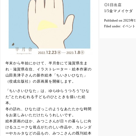
◎1日出店
1/5金マメイケダ （
Published on 2023年
Filed under:
イベント
年末から年始にかけて、半月舎にて滋賀県生ま
れ・滋賀県在住、イラストレーター・絵本作家の
山田美津子さんの新作絵本「ちいさいひなた」
（佼成出版社）の原画展を開催します。
「ちいさいひなた」は、ゆらゆらうつろう“ひな
た”とたわむれる子どものひとときを描いた絵
本。
冬の訪れ、ひなたぼっこのようなあたたかな時間
をお楽しみいただけたらうれしいです。
絵本原画のほか、みつこさんが日々の暮らしに向
けるユニークな視点がたのしい作品や、カレンダ
ーやカルタなどの品もの、みつこさんの既刊絵本