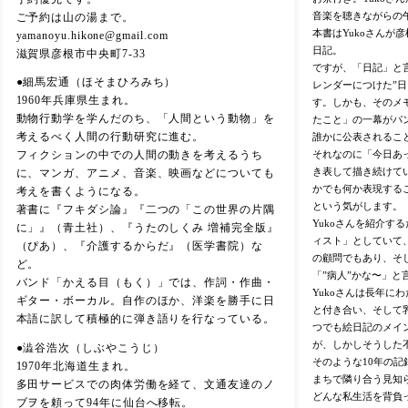
音楽を聴きながらの
ご予約は山の湯まで。
本書はYukoさんが
yamanoyu.hikone@gmail.com
日記。
滋賀県彦根市中央町7-33
ですが、「日記」と言
●細馬宏通（ほそまひろみち）
レンダーにつけた”
1960年兵庫県生まれ。
す。しかも、そのメ
動物行動学を学んだのち、「人間という動物」を
たこと」の一幕がパ
考えるべく人間の行動研究に進む。
誰かに公表されるこ
それなのに「今日あ
フィクションの中での人間の動きを考えるうち
き表して描き続けてい
に、マンガ、アニメ、音楽、映画などについても
かでも何か表現するこ
考えを書くようになる。
という気がします。
著書に『フキダシ論』『二つの「この世界の片隅
Yukoさんを紹介す
に」』（青土社）、『うたのしくみ 増補完全版』
ィスト」としていて
（ぴあ）、『介護するからだ』（医学書院）な
の顧問でもあり、そし
ど。
「”病人”かな〜」と
バンド「かえる目（もく）」では、作詞・作曲・
Yukoさんは長年に
ギター・ボーカル。自作のほか、洋楽を勝手に日
と付き合い、そして
本語に訳して積極的に弾き語りを行なっている。
つでも絵日記のメイ
が、しかしそうした
●澁谷浩次（しぶやこうじ）
そのような10年の記
1970年北海道生まれ。
まちで隣り合う見知
多田サービスでの肉体労働を経て、文通友達のノ
どんな私生活を背負
ブヲを頼って94年に仙台へ移転。