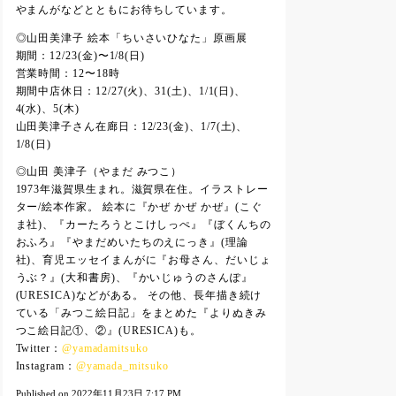
やまんがなどとともにお待ちしています。
◎山田美津子 絵本「ちいさいひなた」原画展
期間：12/23(金)〜1/8(日)
営業時間：12〜18時
期間中店休日：12/27(火)、31(土)、1/1(日)、
4(水)、5(木)
山田美津子さん在廊日：12/23(金)、1/7(土)、
1/8(日)
◎山田 美津子（やまだ みつこ）
1973年滋賀県生まれ。滋賀県在住。イラストレー
ター/絵本作家。 絵本に『かぜ かぜ かぜ』(こぐ
ま社)、『カーたろうとこけしっぺ』『ぼくんちの
おふろ』『やまだめいたちのえにっき』(理論
社)、育児エッセイまんがに『お母さん、だいじょ
うぶ？』(大和書房)、『かいじゅうのさんぽ』
(URESICA)などがある。 その他、長年描き続け
ている「みつこ絵日記」をまとめた『よりぬきみ
つこ絵日記①、②』(URESICA)も。
Twitter：
@yamadamitsuko
Instagram：
@yamada_mitsuko
Published on 2022年11月23日 7:17 PM.