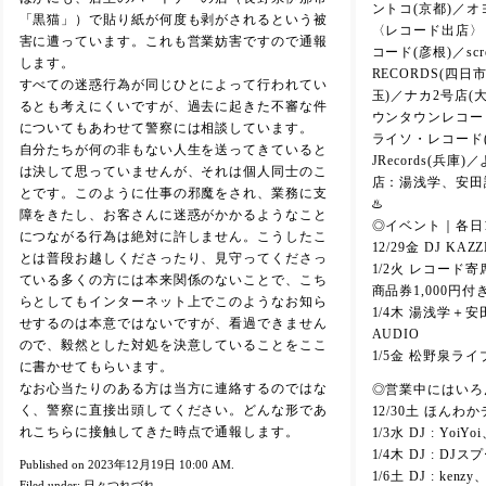
ントコ(京都)／オ
「黒猫」）で貼り紙が何度も剥がされるという被
〈レコード出店〉 
害に遭っています。これも営業妨害ですので通報
コード(彦根)／scre
します。
RECORDS(四
すべての迷惑行為が同じひとによって行われてい
玉)／ナカ2号店(
るとも考えにくいですが、過去に起きた不審な件
ウンタウンレコード(
についてもあわせて警察には相談しています。
ライソ・レコード(
自分たちが何の非もない人生を送ってきていると
JRecords(兵
は決して思っていませんが、それは個人同士のこ
店：湯浅学、安田
とです。このように仕事の邪魔をされ、業務に支
♨️
障をきたし、お客さんに迷惑がかかるようなこと
◎イベント｜各日18:
につながる行為は絶対に許しません。こうしたこ
12/29金 DJ KA
とは普段お越しくださったり、見守ってくださっ
1/2火 レコード
ている多くの方には本来関係のないことで、こち
商品券1,000円付
らとしてもインターネット上でこのようなお知ら
1/4木 湯浅学＋安田
せするのは本意ではないですが、看過できません
AUDIO
ので、毅然とした対処を決意していることをここ
1/5金 松野泉ライ
に書かせてもらいます。
なお心当たりのある方は当方に連絡するのではな
◎営業中にはいろ
く、警察に直接出頭してください。どんな形であ
12/30土 ほんわ
れこちらに接触してきた時点で通報します。
1/3水 DJ : YoiYoi
1/4木 DJ : DJス
Published on 2023年12月19日 10:00 AM.
1/6土 DJ : ke
Filed under:
日々つれづれ