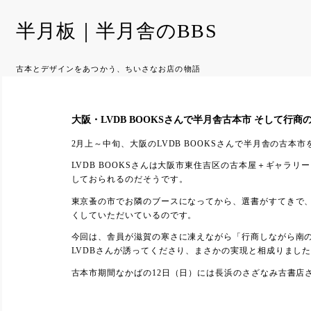
半月板｜半月舎のBBS
古本とデザインをあつかう、ちいさなお店の物語
大阪・LVDB BOOKSさんで半月舎古本市 そして行商
2月上～中旬、大阪のLVDB BOOKSさんで半月舎の古本
LVDB BOOKSさんは大阪市東住吉区の古本屋＋ギャラ
しておられるのだそうです。
東京蚤の市でお隣のブースになってから、選書がすてきで
くしていただいているのです。
今回は、舎員が滋賀の寒さに凍えながら「行商しながら南
LVDBさんが誘ってくださり、まさかの実現と相成りまし
古本市期間なかばの12日（日）には長浜のさざなみ古書店