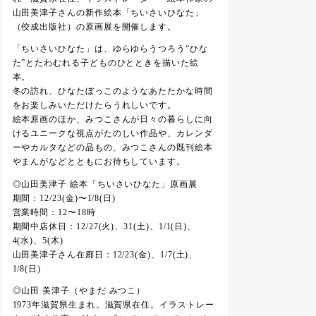
山田美津子さんの新作絵本「ちいさいひなた」
（佼成出版社）の原画展を開催します。
「ちいさいひなた」は、ゆらゆらうつろう“ひな
た”とたわむれる子どものひとときを描いた絵
本。
冬の訪れ、ひなたぼっこのようなあたたかな時間
をお楽しみいただけたらうれしいです。
絵本原画のほか、みつこさんが日々の暮らしに向
けるユニークな視点がたのしい作品や、カレンダ
ーやカルタなどの品もの、みつこさんの既刊絵本
やまんがなどとともにお待ちしています。
◎山田美津子 絵本「ちいさいひなた」原画展
期間：12/23(金)〜1/8(日)
営業時間：12〜18時
期間中店休日：12/27(火)、31(土)、1/1(日)、
4(水)、5(木)
山田美津子さん在廊日：12/23(金)、1/7(土)、
1/8(日)
◎山田 美津子（やまだ みつこ）
1973年滋賀県生まれ。滋賀県在住。イラストレー