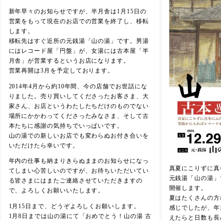
新年早々のお知らせですが、半月舎は1月15日の
営業をもって現在のお店での営業を終了し、移転
します。
移転先はすぐ近所の元銭湯「山の湯」です。男湯
にはレコード屋「円盤」が、女湯には古本屋「半
月舎」が営業するというお店になります。
営業再開は3月を予定しております。
2014年4月から約10年間、今の店舗でお世話にな
りました。売り買いしてくださったお客さま、大
家さん、お店というわたしたちだけのものでない
場所にかかわってくださったみなさま、そして古
本たちに感謝の気持ちでいっぱいです。
山の湯での新しいお店でも変わらぬお付き合いを
いただけたら幸いです。
年内の仕事も納まりきらぬままのお知らせになっ
真夏にこりずに真
てしまい心苦しいのですが、お待ちいただいてい
元銭湯「山の湯」
る皆さまにはまたご連絡させていただきますの
開催します。
で、よろしくお願いいたします。
夏はたくさんの方
1月15日まで、どうぞよろしくお願いします。
感じでしたが、年
1月8日までは山の湯にて「おめでとう！山の湯 古
えたらと日数も長