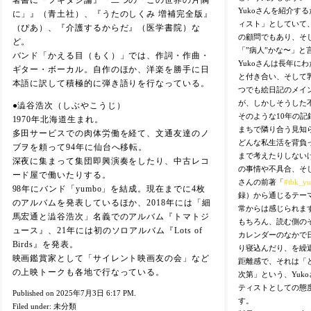
著書に『フキダシ論』『二つの「この世界の片隅
Yukoさんを紹介す
に」』（青土社）、『うたのしくみ 増補完全版』
ィスト」としていて
（ぴあ）、『介護するからだ』（医学書院）な
の顧問でもあり、そし
ど。
「”病人”かな〜」と
バンド「かえる目（もく）」では、作詞・作曲・
Yukoさんは長年に
ギター・ボーカル。自作のほか、洋楽を勝手に日
と付き合い、そして
本語に訳して積極的に弾き語りを行なっている。
つでも絵日記のメイ
が、しかしそうした
●澁谷浩次（しぶやこうじ）
そのような10年の記
1970年北海道生まれ。
まちで隣り合う見知
多田サービスでの肉体労働を経て、文通友達のノ
どんな私生活を背負
ブヲを頼って94年に仙台へ移転。
まで考えたりしない
深夜に集まって集団即興演奏をしたり、中古レコ
の事情や不具合、そし
ード屋で働いたりする。
さんの前著「
#tbk_y
98年にバンド「yumbo」を結成。現在までに4枚
録）から通じるテー
のアルバムを発表しているほか、2018年には「細
常からは感じられま
馬宏通と澁谷浩次」名義でのアルバム『トマトジ
もちろん、読む側の
ュース』、21年には初のソロアルバム『Lots of
カレンダーのなかで
Birds』を発表。
り寝込んだり、を繰
映画鑑賞家として「サイレント映画友の会」など
距離感で、それは「
の上映トークも各地で行なっている。
次第」という、Yuk
ティストとしての態
Published on 2025年7月3日 6:17 PM.
す。
Filed under:
未分類