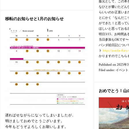
版元として、この本
なひとが書いたどん
らいいのか正直いま
とにかく「なんだこ
移転のお知らせと1月のお知らせ
ができた！と思って
ほしいと思っておる
明日3/15、お時間
当日参加もOKです〜
パンダ絵日記につい
ト
https://panda-diary.s
かりますのでこちら
Published on 2025年
Filed under:
イベント
おめでとう！山
遅ればせながらになってしまいましたが、
明けましておめでとうございます。
今年もどうぞよろしくお願いします。