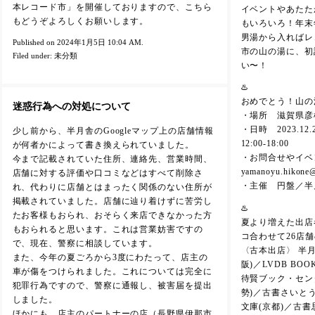
本レコード市」を開催しておりますので、こちら
イベントやあたた
もどうぞよろしくお願いします。
もいろいろ！年末
男湯から入ればレ
Published on 2024年1月5日 10:04 AM.
市の山の湯に、初
Filed under:
未分類
い〜！
♨️
おめでとう！山の
迷惑行為への対処について
・場所 滋賀県彦根
・日時 2023.12
少し前から、半月舎のGoogleマップ上の店舗情報
12:00-18:00
が何者かによって書き換えられていました。
・お問合せやイベ
今まで記載されていた住所、連絡先、営業時間、
yamanoyu.hikone
店舗に対する評価や口コミなどはすべて削除さ
・主催 円盤／半
れ、代わりに店舗とはまったく関係のない住所が
掲載されていました。店舗に辿り着けずに苦労し
♨️
たお客様もおられ、おそらく来店できなかった方
夏より増えた出店
もおられると思います。これは営業妨害ですの
コ合わせて26店
で、現在、警察に相談しています。
〈古本出店〉 半月
また、今年の夏ごろから3度にわたって、店主の
阪)／LVDB BO
車が傷をつけられました。これについては完全に
待賢ブック・セン
犯罪行為ですので、警察に通報し、被害届を提出
勢)／古書さいとう
しました。
文庫(京都)／古書思
ほかにも、店主のパートナーの店（長野県伊那市