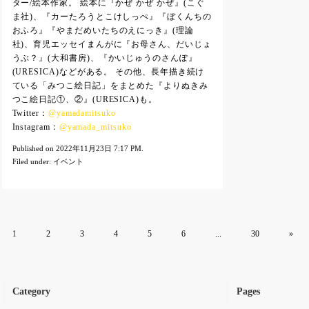
ター/絵本作家。 絵本に『かぜ かぜ かぜ』(こぐ
ま社)、『カーたろうとこけしっぺ』『ぼくんちの
おふろ』『やまだめいたちのえにっき』(理論
社)、育児エッセイまんがに『お母さん、だいじょ
うぶ？』(大和書房)、『かいじゅうのさんぽ』
(URESICA)などがある。 その他、長年描き続け
ている「みつこ絵日記」をまとめた『よりぬきみ
つこ絵日記①、②』(URESICA)も。
Twitter：
@yamadamitsuko
Instagram：
@yamada_mitsuko
Published on 2022年11月23日 7:17 PM.
Filed under:
イベント
1
2
3
4
5
6
...
30
»
Category
Pages