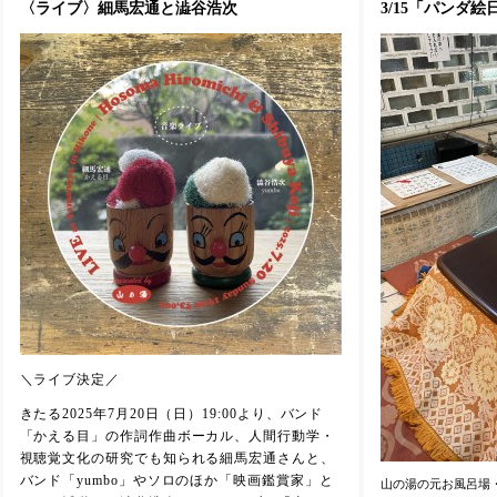
〈ライブ〉細馬宏通と澁谷浩次
3/15「パンダ
＼ライブ決定／
きたる2025年7月20日（日）19:00より、バンド
「かえる目」の作詞作曲ボーカル、人間行動学・
視聴覚文化の研究でも知られる細馬宏通さんと、
バンド「yumbo」やソロのほか「映画鑑賞家」と
山の湯の元お風呂場