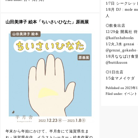
1/7日 シークレッ
1/8月 DJ : mo
人
山田美津子 絵本「ちいさいひなた」原画展
◎飲食出店
12/29金 開風
@kaifushabooks
1/2火,3水 gen
@genzai_gokasho 
1/8月ななばけ食
@buttikuson
◎1日出店
1/5金マメイケダ （
Published on 2023年
Filed under:
イベント
年末から年始にかけて、半月舎にて滋賀県生ま
れ・滋賀県在住、イラストレーター・絵本作家の