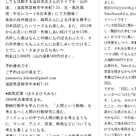
しても活動する澁谷浩次さんのライブを「山の
ました。
湯」（滋賀県彦根市中央町7-33、元・風呂屋、
明日3/15(土)14:
現・中古レコード&古本屋）にて大開催！
YukoNexus6さん 
イベントです！
各自の自作曲ほか、細馬さんによる洋楽を勝手に
パンダ絵日記に携わっ
日本語訳したシリーズもお楽しみ。また、2012年
し・翻訳の八木むつみ
からお互いに作詞・作曲しあい続けてはや13年、
ん）がコタツに集い
共作した曲はなんと60曲にものぼるおふたり。そ
げ作業をしつつ、本
の共作曲たちもふんだんにお楽しみいただけるこ
して、それをお客さ
とでしょう！さあさお立ち合い〜
べつつ聞いてもらえ
料金は3,000円（山の湯券500円付き）。
入場料500円ですが
お茶付き。Yukoさ
予約優先です。
音楽を聴きながらの
ご予約は山の湯まで。
本書はYukoさんが
yamanoyu.hikone@gmail.com
日記。
滋賀県彦根市中央町7-33
ですが、「日記」と言
●細馬宏通（ほそまひろみち）
レンダーにつけた”
1960年兵庫県生まれ。
す。しかも、そのメ
動物行動学を学んだのち、「人間という動物」を
たこと」の一幕がパ
考えるべく人間の行動研究に進む。
誰かに公表されるこ
それなのに「今日あ
フィクションの中での人間の動きを考えるうち
き表して描き続けてい
に、マンガ、アニメ、音楽、映画などについても
かでも何か表現するこ
考えを書くようになる。
という気がします。