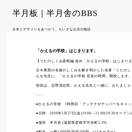
半月板｜半月舎のBBS
古本とデザインをあつかう、ちいさなお店の物語
「かえるの学校」はじまります。
【うたのしくみ彦根編 改め「かえるの学校」はじまり
古今東西の名曲のしくみを解き明かした名著「うたのしく
んを先生に、「かえるの学校 音楽の時間」開校します
初回は、忌野清志郎。かえる先生と一緒に、おたまじゃ
- – -
●かえるの学校 1時間目「アンテナがナンバーをキャ
●日時 2016年5月27日(金)19:00～21:00(18:30
●場所 半月舎 (滋賀県彦根市中央町2-29)
●料金 一般1,000円/学生500円 (+1オーダー)