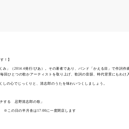
ます！】
み」（2014.4発行/ぴあ）。その著者であり、バンド「かえる目」で作詞
。毎回ひとつの歌かアーティストを取り上げ、歌詞の音韻、時代背景にもわけ
くしの心でじっくりと、清志郎のうたを味わいつくしましょう。
ッチする 忌野清志郎の歌」
オープン) ※この日の半月舎は17:00に一度閉店します