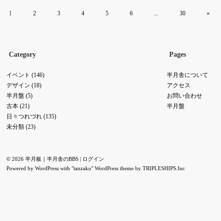
1
2
3
4
5
6
...
30
»
Category
Pages
イベント
(146)
半月舎について
デザイン
(18)
アクセス
半月盤
(5)
お問い合わせ
古本
(21)
半月盤
日々つれづれ
(135)
未分類
(23)
© 2026 半月板｜半月舎のBBS |
ログイン
Powered by
WordPress
with "tanzaku" WordPress theme by
TRIPLESHIPS.Inc