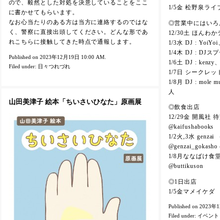
ので、毅然とした対処を決意していることをここ
1/5金 松野泉ライ
に書かせてもらいます。
なお心当たりのある方は当方に連絡するのではな
◎営業中にはいろ
く、警察に直接出頭してください。どんな形であ
12/30土 ほんわ
れこちらに接触してきた時点で通報します。
1/3水 DJ : YoiYoi
1/4木 DJ : DJス
Published on 2023年12月19日 10:00 AM.
1/6土 DJ : ke
Filed under:
日々つれづれ
1/7日 シークレッ
1/8月 DJ : mo
人
山田美津子 絵本「ちいさいひなた」原画展
◎飲食出店
12/29金 開風
@kaifushabooks
1/2火,3水 gen
@genzai_gokasho 
1/8月ななばけ食
@buttikuson
◎1日出店
1/5金マメイケダ （
Published on 2023年
Filed under:
イベント