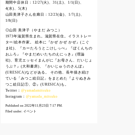
期間中店休日：12/27(火)、31(土)、1/1(日)、
4(水)、5(木)
山田美津子さん在廊日：12/23(金)、1/7(土)、
1/8(日)
◎山田 美津子（やまだ みつこ）
1973年滋賀県生まれ。滋賀県在住。イラストレー
ター/絵本作家。 絵本に『かぜ かぜ かぜ』(こぐ
ま社)、『カーたろうとこけしっぺ』『ぼくんちの
おふろ』『やまだめいたちのえにっき』(理論
社)、育児エッセイまんがに『お母さん、だいじょ
うぶ？』(大和書房)、『かいじゅうのさんぽ』
(URESICA)などがある。 その他、長年描き続け
ている「みつこ絵日記」をまとめた『よりぬきみ
つこ絵日記①、②』(URESICA)も。
Twitter：
@yamadamitsuko
Instagram：
@yamada_mitsuko
Published on 2022年11月23日 7:17 PM.
Filed under:
イベント