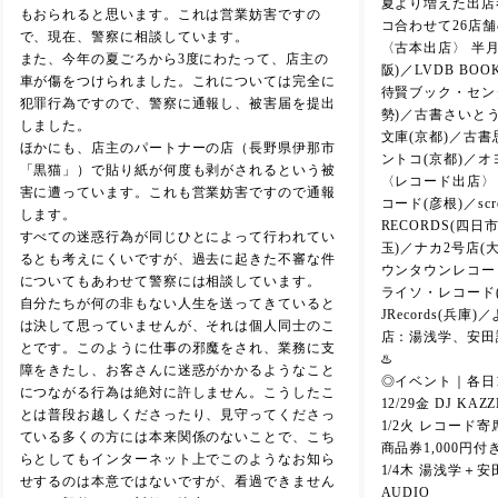
夏より増えた出店
もおられると思います。これは営業妨害ですの
コ合わせて26店
で、現在、警察に相談しています。
〈古本出店〉 半月
また、今年の夏ごろから3度にわたって、店主の
阪)／LVDB BO
車が傷をつけられました。これについては完全に
待賢ブック・セン
犯罪行為ですので、警察に通報し、被害届を提出
勢)／古書さいとう
しました。
文庫(京都)／古書思
ほかにも、店主のパートナーの店（長野県伊那市
ントコ(京都)／オ
「黒猫」）で貼り紙が何度も剥がされるという被
〈レコード出店〉 
害に遭っています。これも営業妨害ですので通報
コード(彦根)／scre
します。
RECORDS(四
すべての迷惑行為が同じひとによって行われてい
玉)／ナカ2号店(
るとも考えにくいですが、過去に起きた不審な件
ウンタウンレコード(
についてもあわせて警察には相談しています。
ライソ・レコード(
自分たちが何の非もない人生を送ってきていると
JRecords(兵
は決して思っていませんが、それは個人同士のこ
店：湯浅学、安田
とです。このように仕事の邪魔をされ、業務に支
♨️
障をきたし、お客さんに迷惑がかかるようなこと
◎イベント｜各日18:
につながる行為は絶対に許しません。こうしたこ
12/29金 DJ KA
とは普段お越しくださったり、見守ってくださっ
1/2火 レコード
ている多くの方には本来関係のないことで、こち
商品券1,000円付
らとしてもインターネット上でこのようなお知ら
1/4木 湯浅学＋安田
せするのは本意ではないですが、看過できません
AUDIO