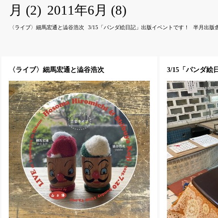
月
(2)
2011年6月
(8)
〈ライブ〉細馬宏通と澁谷浩次
3/15「パンダ絵日記」出版イベントです！
半月出版
〈ライブ〉細馬宏通と澁谷浩次
3/15「パンダ