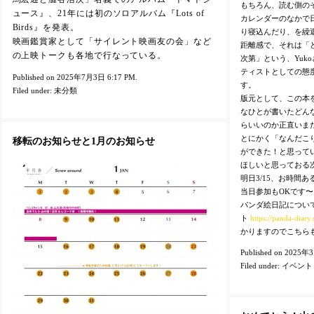
もちろん、読む側の
ュース』、21年には初のソロアルバム『Lots of
カレンダーのなかで
Birds』を発表。
り寝込んだり、を繰
映画鑑賞家として「サイレント映画友の会」など
距離感で、それは「
の上映トークも各地で行なっている。
次第」という、Yuk
ティストとしての態
Published on 2025年7月3日 6:17 PM.
す。
Filed under:
未分類
版元として、この本
なひとが書いたどん
らいいのか正直いま
とにかく「なんだこ
移転のお知らせと1月のお知らせ
ができた！と思って
ほしいと思っておる
明日3/15、お時間
当日参加もOKです〜
パンダ絵日記につい
ト
https://panda-diary.s
かりますのでこちら
Published on 2025年
Filed under:
イベント