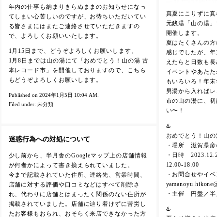
年内の仕事も納まりきらぬままのお知らせになっ
真夏にこりずに真
てしまい心苦しいのですが、お待ちいただいてい
元銭湯「山の湯」
る皆さまにはまたご連絡させていただきますの
開催します。
で、よろしくお願いいたします。
夏はたくさんの方
1月15日まで、どうぞよろしくお願いします。
感じでしたが、年
1月8日までは山の湯にて「おめでとう！山の湯 古
えたらと日数も長
本レコード市」を開催しておりますので、こちら
イベントやあたた
もどうぞよろしくお願いします。
もいろいろ！年末
男湯から入ればレ
Published on 2024年1月5日 10:04 AM.
市の山の湯に、初
Filed under:
未分類
い〜！
♨️
おめでとう！山の
迷惑行為への対処について
・場所 滋賀県彦根
・日時 2023.12
少し前から、半月舎のGoogleマップ上の店舗情報
12:00-18:00
が何者かによって書き換えられていました。
・お問合せやイベ
今まで記載されていた住所、連絡先、営業時間、
yamanoyu.hikone
店舗に対する評価や口コミなどはすべて削除さ
・主催 円盤／半
れ、代わりに店舗とはまったく関係のない住所が
掲載されていました。店舗に辿り着けずに苦労し
♨️
たお客様もおられ、おそらく来店できなかった方