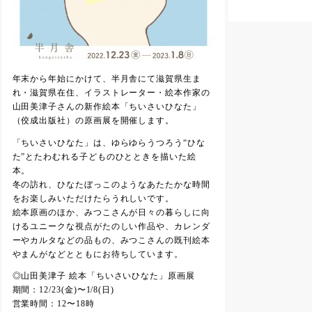
年末から年始にかけて、半月舎にて滋賀県生ま
れ・滋賀県在住、イラストレーター・絵本作家の
山田美津子さんの新作絵本「ちいさいひなた」
（佼成出版社）の原画展を開催します。
「ちいさいひなた」は、ゆらゆらうつろう“ひな
た”とたわむれる子どものひとときを描いた絵
本。
冬の訪れ、ひなたぼっこのようなあたたかな時間
をお楽しみいただけたらうれしいです。
絵本原画のほか、みつこさんが日々の暮らしに向
けるユニークな視点がたのしい作品や、カレンダ
ーやカルタなどの品もの、みつこさんの既刊絵本
やまんがなどとともにお待ちしています。
◎山田美津子 絵本「ちいさいひなた」原画展
期間：12/23(金)〜1/8(日)
営業時間：12〜18時