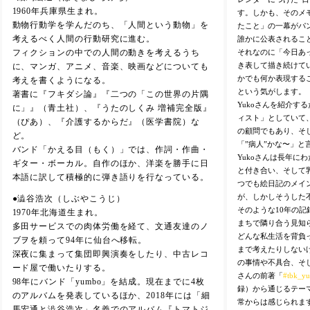
1960年兵庫県生まれ。
す。しかも、そのメ
動物行動学を学んだのち、「人間という動物」を
たこと」の一幕がパ
考えるべく人間の行動研究に進む。
誰かに公表されるこ
それなのに「今日あ
フィクションの中での人間の動きを考えるうち
き表して描き続けてい
に、マンガ、アニメ、音楽、映画などについても
かでも何か表現するこ
考えを書くようになる。
という気がします。
著書に『フキダシ論』『二つの「この世界の片隅
Yukoさんを紹介す
に」』（青土社）、『うたのしくみ 増補完全版』
ィスト」としていて
（ぴあ）、『介護するからだ』（医学書院）な
の顧問でもあり、そし
ど。
「”病人”かな〜」と
バンド「かえる目（もく）」では、作詞・作曲・
Yukoさんは長年に
ギター・ボーカル。自作のほか、洋楽を勝手に日
と付き合い、そして
本語に訳して積極的に弾き語りを行なっている。
つでも絵日記のメイ
が、しかしそうした
●澁谷浩次（しぶやこうじ）
そのような10年の記
1970年北海道生まれ。
まちで隣り合う見知
多田サービスでの肉体労働を経て、文通友達のノ
どんな私生活を背負
ブヲを頼って94年に仙台へ移転。
まで考えたりしない
深夜に集まって集団即興演奏をしたり、中古レコ
の事情や不具合、そし
ード屋で働いたりする。
さんの前著「
#tbk_y
98年にバンド「yumbo」を結成。現在までに4枚
録）から通じるテー
のアルバムを発表しているほか、2018年には「細
常からは感じられま
馬宏通と澁谷浩次」名義でのアルバム『トマトジ