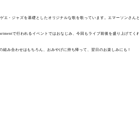
動し、レゲエ・ジャズを基礎としたオリジナルな歌を歌っています。エマーソンさ
miApartmentで行われるイベントではおなじみ、今回もライブ前後を盛り上げて
の組み合わせはもちろん、おみやげに持ち帰って、翌日のお楽しみにも！