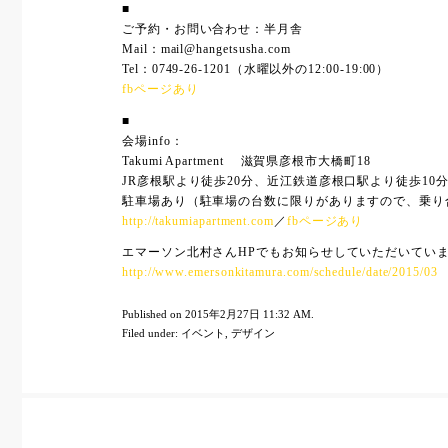
■
ご予約・お問い合わせ：半月舎
Mail：mail@hangetsusha.com
Tel：0749-26-1201（水曜以外の12:00-19:00）
fbページあり
■
会場info：
Takumi Apartment 滋賀県彦根市大橋町18
JR彦根駅より徒歩20分、近江鉄道彦根口駅より徒歩10
駐車場あり（駐車場の台数に限りがありますので、乗り
http://takumiapartment.com
／
fbページあり
エマーソン北村さんHPでもお知らせしていただいていま
http://www.emersonkitamura.com/schedule/date/2015/03
Published on 2015年2月27日 11:32 AM.
Filed under:
イベント
,
デザイン