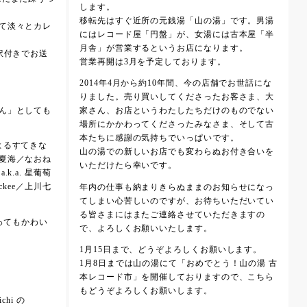
します。
移転先はすぐ近所の元銭湯「山の湯」です。男湯
て淡々とカレ
にはレコード屋「円盤」が、女湯には古本屋「半
月舎」が営業するというお店になります。
訳付きでお送
営業再開は3月を予定しております。
2014年4月から約10年間、今の店舗でお世話にな
りました。売り買いしてくださったお客さま、大
ん」としても
家さん、お店というわたしたちだけのものでない
場所にかかわってくださったみなさま、そして古
本たちに感謝の気持ちでいっぱいです。
よるすてきな
山の湯での新しいお店でも変わらぬお付き合いを
夏海／なおね
いただけたら幸いです。
k.a. 星葡萄
ckee／上川七
年内の仕事も納まりきらぬままのお知らせになっ
てしまい心苦しいのですが、お待ちいただいてい
る皆さまにはまたご連絡させていただきますの
とってもかわい
で、よろしくお願いいたします。
1月15日まで、どうぞよろしくお願いします。
1月8日までは山の湯にて「おめでとう！山の湯 古
本レコード市」を開催しておりますので、こちら
もどうぞよろしくお願いします。
chi の