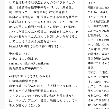
しても活動する澁谷浩次さんのライブを「山の
ました。
湯」（滋賀県彦根市中央町7-33、元・風呂屋、
明日3/15(土)
現・中古レコード&古本屋）にて大開催！
YukoNexus6さ
イベントです！
各自の自作曲ほか、細馬さんによる洋楽を勝手に
パンダ絵日記に携
日本語訳したシリーズもお楽しみ。また、2012年
し・翻訳の八木む
からお互いに作詞・作曲しあい続けてはや13年、
ん）がコタツに
共作した曲はなんと60曲にものぼるおふたり。そ
げ作業をしつつ
の共作曲たちもふんだんにお楽しみいただけるこ
して、それをお
とでしょう！さあさお立ち合い〜
べつつ聞いても
料金は3,000円（山の湯券500円付き）。
入場料500円で
お茶付き。Yuk
予約優先です。
音楽を聴きなが
ご予約は山の湯まで。
本書はYukoさ
yamanoyu.hikone@gmail.com
日記。
滋賀県彦根市中央町7-33
ですが、「日記」
●細馬宏通（ほそまひろみち）
レンダーにつけた
1960年兵庫県生まれ。
す。しかも、そ
動物行動学を学んだのち、「人間という動物」を
たこと」の一幕
考えるべく人間の行動研究に進む。
誰かに公表され
それなのに「今
フィクションの中での人間の動きを考えるうち
き表して描き続け
に、マンガ、アニメ、音楽、映画などについても
かでも何か表現す
考えを書くようになる。