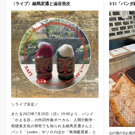
〈ライブ〉細馬宏通と澁谷浩次
3/15「パ
＼ライブ決定／
きたる2025年7月20日（日）19:00より、バンド
「かえる目」の作詞作曲ボーカル、人間行動学・
視聴覚文化の研究でも知られる細馬宏通さんと、
バンド「yumbo」やソロのほか「映画鑑賞家」と
山の湯の元お風