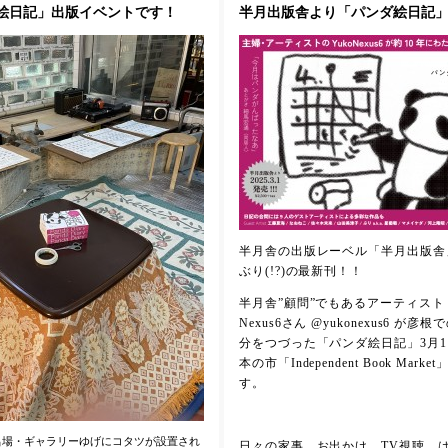
ンダ絵日記」出版イベントです！
半月出版舎より「パンダ絵日記
半月舎の出版レーベル「半月出版舎
ぶり(!?)の最新刊！！
半月舎”顧問”でもあるアーティスト・
Nexus6さん @yukonexus6 が彦
分をつづった「パンダ絵日記」3月1
本の市「Independent Book Mark
す。
呂場・ギャラリーゆげにコタツが設置され
日々の家事、お出かけ、TV視聴、