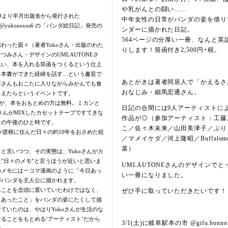
や乳がんとの闘い……
14:00より半月出版舎から発行された
中年女性の日常がパンダの姿を借り
ん @yukonexus6 の「パンダ絵日記」発売の
ンダーに描かれた日記。
564ページの分厚い一冊、なんと英
わった面々（著者Yukoさん・出版のわた
りします！筒函付き2,500円+税。
つみさん・デザインのUMLAUTONEさ
集い、本を入れる筒函をつくるという仕上
、本書ができた経緯を話す…という趣旨で
あとがきは著者同居人で「かえるさ
客さんもおこたに入りながらみかんでも食
おなじみ・細馬宏通さん。
らえたらというイベントです。
すが、本をおもとめの方は無料。ミカンと
日記の合間には9人アーティストに
oさんがMIXしたカセットテープですてきな
作品が◎（参加アーティスト：工藤
らの午後のひと時です。
こ／佐々木未来／山田美津子／ぷり a.
んが彦根に住んだ日々の約10年をおさめた絵
／マメイケダ／河上隆昭／Buffalom
菜）
と言いつつ、その実態は、Yukoさんがカ
”日々のメモ”と言うほうが近いと思いま
UMLAUTONEさんのデザインで
のメモには一コマ漫画のように「今日あっ
い一冊になりました。
がパンダを主人公に描かれます。
ることを念頭に置いていたわけではなく、
ぜひ手に取っていただきたいです！
日あったこと」をパンダの姿にたくして描
ていたのは、やはりYukoさんが生活のな
ることをもとめる’アーティスト’だから
3/1(土)に岐阜駅本の市 @gifu.honnoi