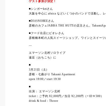
ゲスト参加が決定！
■シンガーkeiさん
大阪を中心に afnica などいくつかのバンドで活
■DJのNOBEEさん
彦根のカフェJABBA THE HUTTの店主さん。Taku
■フード出店にビオレさん
彦根橋本町の人気スイーツショップ。ワインとスイーツ
—
エマーソン北村ソロライブ
遠近（おちこち）に
■
3月21日（土）
彦根・七曲がり Takumi Apartment
open 19:00／start 19:30
■
出演： エマーソン北村
ticket：ご予約 ¥2,000円／当日 ¥2,200円（+1D￥500）
drink & food：Threee