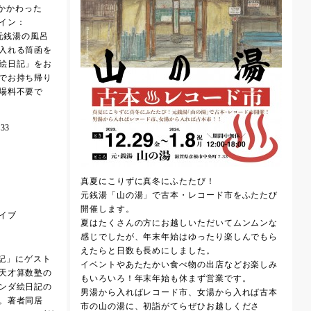
にかかわった
イン：
が元銭湯の風呂
入れる筒函を
絵日記」をお
でお持ち帰り
場料不要で
33
真夏にこりずに真冬にふたたび！
元銭湯「山の湯」で古本・レコード市をふたたび
開催します。
イブ
夏はたくさんの方にお越しいただいてムンムンな
感じでしたが、年末年始はゆったり楽しんでもら
えたらと日数も長めにしました。
絵日記」にゲスト
イベントやあたたかい食べ物の出店などお楽しみ
天才算数塾の
もいろいろ！年末年始も休まず営業です。
ンダ絵日記の
男湯から入ればレコード市、女湯から入れば古本
。著者同居
市の山の湯に、初詣がてらぜひお越しくださ