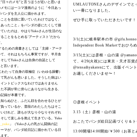
”日々のメモ”と言うほうが近いと思いま
UMLAUTONEさんのデザインで
のメモには一コマ漫画のように「今日あっ
い一冊になりました。
がパンダを主人公に描かれます。
ることを念頭に置いていたわけではなく、
ぜひ手に取っていただきたいです！
日あったこと」をパンダの姿にたくして描
ていたのは、やはりYukoさんが生活のな
ることをもとめる’アーティスト’だから
3/1(土)に岐阜駅本の市 @gifu.honnoi
す。
Independent Book Marketでお
介するための肩書きとしては「主婦・アーテ
いて、それはもちろん事実ですが、半月舎
3/15(土)には彦根・山の湯 @yamanoyu
そしてYukoさんは自身の自認として
て、4/29(火祝)には東京・天才百貨
」と言います。
@tensaihyakatenにて、出版イ
年にわたって自身の双極症（いわゆる躁鬱）
お越しくださいませ〜！
して乳がんも患いました。そうした病はい
メイントピックスなわけではありません
した不調が常に傍らにありながら生きる、
の記録が本書です。
見知らぬひと、ふだん顔を合わせるひとが
◎彦根イベント
背負っているか、普段のわたしたちはそこ
3.15（土）彦根・山の湯
ないけれど、誰もが大なり小なりそれぞれ
そして楽しみを抱えて生きている。Yuko
おこたでパンダ絵日記函づくり＆ト
k_yuko
」（Yukoさんの乳がん闘病の記
テーマが、パンダ絵日記に描かれている日
13:00開場14:00開始/￥500（お
れます。