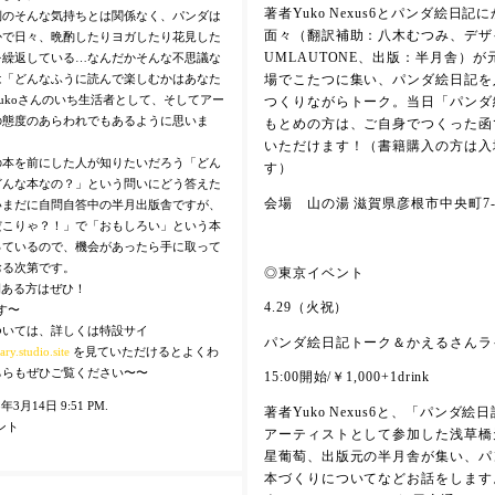
著者Yuko Nexus6とパンダ絵日記
側のそんな気持ちとは関係なく、パンダは
面々（翻訳補助：八木むつみ、デザ
かで日々、晩酌したりヨガしたり花見した
を繰返している…なんだかそんな不思議な
UMLAUTONE、出版：半月舎）
は「どんなふうに読んで楽しむかはあなた
場でこたつに集い、パンダ絵日記を
ukoさんのいち生活者として、そしてアー
つくりながらトーク。当日「パンダ
の態度のあらわれでもあるように思いま
もとめの方は、ご自身でつくった函
いただけます！（書籍購入の方は入
の本を前にした人が知りたいだろう「どん
す）
どんな本なの？」という問いにどう答えた
会場 山の湯 滋賀県彦根市中央町7-
いまだに自問自答中の半月出版舎ですが、
だこりゃ？！」で「おもしろい」という本
っているので、機会があったら手に取って
おる次第です。
◎東京イベント
時間ある方はぜひ！
4.29（火祝）
す〜
ついては、詳しくは特設サイ
パンダ絵日記トーク＆かえるさんラ
ary.studio.site
を見ていただけるとよくわ
ちらもぜひご覧ください〜〜
15:00開始/￥1,000+1drink
025年3月14日 9:51 PM.
著者Yuko Nexus6と、「パンダ
ント
アーティストとして参加した浅草橋
星葡萄、出版元の半月舎が集い、パ
本づくりについてなどお話をします