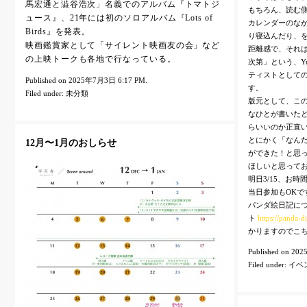
馬宏通と澁谷浩次」名義でのアルバム『トマトジ
もちろん、読む
ュース』、21年には初のソロアルバム『Lots of
カレンダーのな
Birds』を発表。
り寝込んだり、
映画鑑賞家として「サイレント映画友の会」など
距離感で、それ
の上映トークも各地で行なっている。
次第」という、Y
ティストとして
Published on 2025年7月3日 6:17 PM.
す。
Filed under:
未分類
版元として、こ
なひとが書いた
らいいのか正直
とにかく「なん
12月〜1月のおしらせ
ができた！と思
ほしいと思って
明日3/15、お
当日参加もOKで
パンダ絵日記に
ト
https://panda-di
かりますのでこ
Published on 2
Filed under:
イベ