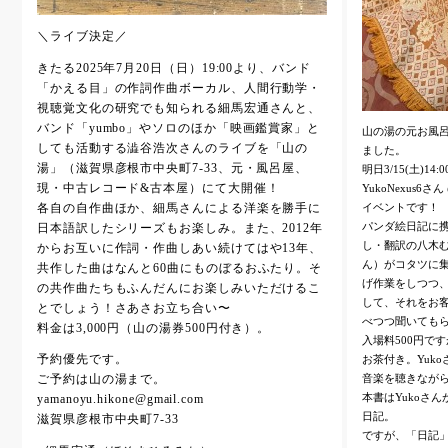
＼ライブ決定／
きたる2025年7月20日（日）19:00より、バンド
「かえる目」の作詞作曲ボーカル、人間行動学・
視聴覚文化の研究でも知られる細馬宏通さんと、
バンド「yumbo」やソロのほか「映画鑑賞家」と
山の湯の元お風
しても活動する澁谷浩次さんのライブを「山の
ました。
湯」（滋賀県彦根市中央町7-33、元・風呂屋、
明日3/15(土)
現・中古レコード&古本屋）にて大開催！
YukoNexus6さ
イベントです！
各自の自作曲ほか、細馬さんによる洋楽を勝手に
パンダ絵日記に携
日本語訳したシリーズもお楽しみ。また、2012年
し・翻訳の八木む
からお互いに作詞・作曲しあい続けてはや13年、
ん）がコタツに
共作した曲はなんと60曲にものぼるおふたり。そ
げ作業をしつつ
の共作曲たちもふんだんにお楽しみいただけるこ
して、それをお
とでしょう！さあさお立ち合い〜
べつつ聞いても
料金は3,000円（山の湯券500円付き）。
入場料500円で
お茶付き。Yuk
予約優先です。
音楽を聴きなが
ご予約は山の湯まで。
本書はYukoさ
yamanoyu.hikone@gmail.com
日記。
滋賀県彦根市中央町7-33
ですが、「日記」