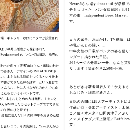
Nexus6さん @yukonexus6 が彦
分をつづった「パンダ絵日記」3月1
本の市「Independent Book Mark
す。
呂場・ギャラリーゆげにコタツが設置され
日々の家事、お出かけ、TV視聴、
や乳がんとの闘い……
14:00より半月出版舎から発行された
中年女性の日常がパンダの姿を借り
ん @yukonexus6 の「パンダ絵日記」発売の
ンダーに描かれた日記。
564ページの分厚い一冊、なんと英
わった面々（著者Yukoさん・出版のわた
りします！筒函付き2,500円+税。
つみさん・デザインのUMLAUTONEさ
集い、本を入れる筒函をつくるという仕上
、本書ができた経緯を話す…という趣旨で
あとがきは著者同居人で「かえるさ
客さんもおこたに入りながらみかんでも食
おなじみ・細馬宏通さん。
らえたらというイベントです。
すが、本をおもとめの方は無料。ミカンと
日記の合間には9人アーティストに
oさんがMIXしたカセットテープですてきな
作品が◎（参加アーティスト：工藤
らの午後のひと時です。
こ／佐々木未来／山田美津子／ぷり a.
んが彦根に住んだ日々の約10年をおさめた絵
／マメイケダ／河上隆昭／Buffalom
菜）
と言いつつ、その実態は、Yukoさんがカ