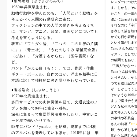
●細馬宏通（ほそまひろみち）
レンダーにつけた
1960年兵庫県生まれ。
す。しかも、そ
動物行動学を学んだのち、「人間という動物」を
たこと」の一幕
考えるべく人間の行動研究に進む。
誰かに公表され
それなのに「今
フィクションの中での人間の動きを考えるうち
き表して描き続け
に、マンガ、アニメ、音楽、映画などについても
かでも何か表現す
考えを書くようになる。
という気がしま
著書に『フキダシ論』『二つの「この世界の片隅
Yukoさんを紹
に」』（青土社）、『うたのしくみ 増補完全版』
ィスト」として
（ぴあ）、『介護するからだ』（医学書院）な
の顧問でもあり、
ど。
「”病人”かな〜
バンド「かえる目（もく）」では、作詞・作曲・
Yukoさんは長
ギター・ボーカル。自作のほか、洋楽を勝手に日
と付き合い、そ
本語に訳して積極的に弾き語りを行なっている。
つでも絵日記の
が、しかしそう
●澁谷浩次（しぶやこうじ）
そのような10年
1970年北海道生まれ。
まちで隣り合う
多田サービスでの肉体労働を経て、文通友達のノ
どんな私生活を
ブヲを頼って94年に仙台へ移転。
まで考えたりし
深夜に集まって集団即興演奏をしたり、中古レコ
の事情や不具合、
ード屋で働いたりする。
さんの前著「
#tb
98年にバンド「yumbo」を結成。現在までに4枚
録）から通じる
のアルバムを発表しているほか、2018年には「細
常からは感じら