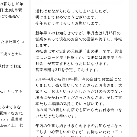
根での暮らし10年
日(土)岐阜駅
遅ればせながらになってしまいましたが、
et」にて発売で
明けましておめでとうございます。
今年もどうぞよろしくお願いします。
新年早々のお知らせですが、半月舎は1月15日の
営業をもって現在のお店での営業を終了し、移転
はたまた躁うつ
します。
移転先はすぐ近所の元銭湯「山の湯」です。男湯
て淡々とカレ
にはレコード屋「円盤」が、女湯には古本屋「半
月舎」が営業するというお店になります。
訳付きでお送
営業再開は3月を予定しております。
2014年4月から約10年間、今の店舗でお世話にな
りました。売り買いしてくださったお客さま、大
ん」としても
家さん、お店というわたしたちだけのものでない
場所にかかわってくださったみなさま、そして古
本たちに感謝の気持ちでいっぱいです。
よるすてきな
山の湯での新しいお店でも変わらぬお付き合いを
夏海／なおね
いただけたら幸いです。
k.a. 星葡萄
ckee／上川七
年内の仕事も納まりきらぬままのお知らせになっ
てしまい心苦しいのですが、お待ちいただいてい