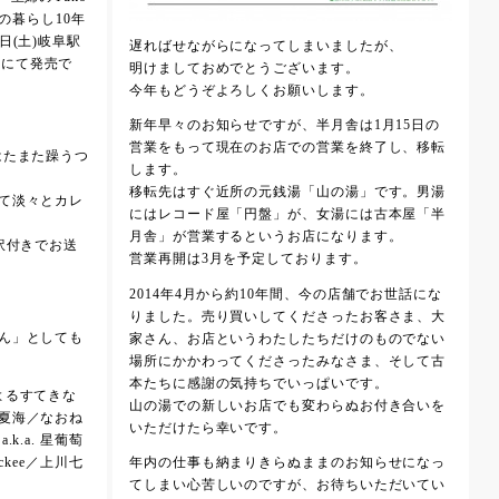
根での暮らし10年
日(土)岐阜駅
遅ればせながらになってしまいましたが、
et」にて発売で
明けましておめでとうございます。
今年もどうぞよろしくお願いします。
新年早々のお知らせですが、半月舎は1月15日の
営業をもって現在のお店での営業を終了し、移転
はたまた躁うつ
します。
移転先はすぐ近所の元銭湯「山の湯」です。男湯
て淡々とカレ
にはレコード屋「円盤」が、女湯には古本屋「半
月舎」が営業するというお店になります。
訳付きでお送
営業再開は3月を予定しております。
2014年4月から約10年間、今の店舗でお世話にな
りました。売り買いしてくださったお客さま、大
ん」としても
家さん、お店というわたしたちだけのものでない
場所にかかわってくださったみなさま、そして古
本たちに感謝の気持ちでいっぱいです。
よるすてきな
山の湯での新しいお店でも変わらぬお付き合いを
夏海／なおね
いただけたら幸いです。
k.a. 星葡萄
ckee／上川七
年内の仕事も納まりきらぬままのお知らせになっ
てしまい心苦しいのですが、お待ちいただいてい