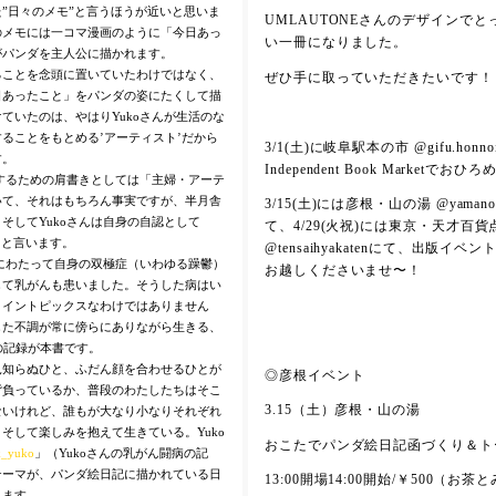
”日々のメモ”と言うほうが近いと思いま
UMLAUTONEさんのデザインで
のメモには一コマ漫画のように「今日あっ
い一冊になりました。
がパンダを主人公に描かれます。
ることを念頭に置いていたわけではなく、
ぜひ手に取っていただきたいです！
日あったこと」をパンダの姿にたくして描
ていたのは、やはりYukoさんが生活のな
ることをもとめる’アーティスト’だから
3/1(土)に岐阜駅本の市 @gifu.honnoi
す。
Independent Book Marketでお
介するための肩書きとしては「主婦・アーテ
いて、それはもちろん事実ですが、半月舎
3/15(土)には彦根・山の湯 @yamanoyu
そしてYukoさんは自身の自認として
て、4/29(火祝)には東京・天才百貨
」と言います。
@tensaihyakatenにて、出版イ
年にわたって自身の双極症（いわゆる躁鬱）
お越しくださいませ〜！
して乳がんも患いました。そうした病はい
メイントピックスなわけではありません
した不調が常に傍らにありながら生きる、
の記録が本書です。
見知らぬひと、ふだん顔を合わせるひとが
◎彦根イベント
背負っているか、普段のわたしたちはそこ
3.15（土）彦根・山の湯
ないけれど、誰もが大なり小なりそれぞれ
そして楽しみを抱えて生きている。Yuko
おこたでパンダ絵日記函づくり＆ト
k_yuko
」（Yukoさんの乳がん闘病の記
テーマが、パンダ絵日記に描かれている日
13:00開場14:00開始/￥500（お
れます。