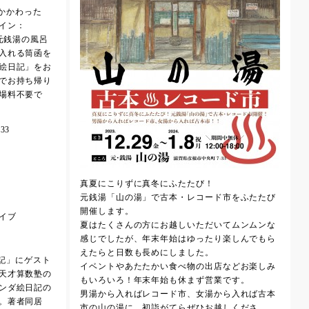
にかかわった
イン：
が元銭湯の風呂
入れる筒函を
絵日記」をお
でお持ち帰り
場料不要で
33
真夏にこりずに真冬にふたたび！
元銭湯「山の湯」で古本・レコード市をふたたび
開催します。
イブ
夏はたくさんの方にお越しいただいてムンムンな
感じでしたが、年末年始はゆったり楽しんでもら
えたらと日数も長めにしました。
絵日記」にゲスト
イベントやあたたかい食べ物の出店などお楽しみ
天才算数塾の
もいろいろ！年末年始も休まず営業です。
ンダ絵日記の
男湯から入ればレコード市、女湯から入れば古本
。著者同居
市の山の湯に、初詣がてらぜひお越しくださ