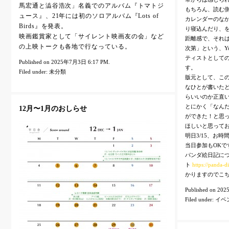
馬宏通と澁谷浩次」名義でのアルバム『トマトジ
もちろん、読む
ュース』、21年には初のソロアルバム『Lots of
カレンダーのな
Birds』を発表。
り寝込んだり、
映画鑑賞家として「サイレント映画友の会」など
距離感で、それ
の上映トークも各地で行なっている。
次第」という、Y
ティストとして
Published on 2025年7月3日 6:17 PM.
す。
Filed under:
未分類
版元として、こ
なひとが書いた
らいいのか正直
とにかく「なん
12月〜1月のおしらせ
ができた！と思
ほしいと思って
明日3/15、お
当日参加もOKで
パンダ絵日記に
ト
https://panda-di
かりますのでこ
Published on 2
Filed under:
イベ