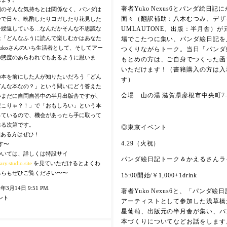
著者Yuko Nexus6とパンダ絵日記
側のそんな気持ちとは関係なく、パンダは
面々（翻訳補助：八木むつみ、デザ
かで日々、晩酌したりヨガしたり花見した
を繰返している…なんだかそんな不思議な
UMLAUTONE、出版：半月舎）
は「どんなふうに読んで楽しむかはあなた
場でこたつに集い、パンダ絵日記を
ukoさんのいち生活者として、そしてアー
つくりながらトーク。当日「パンダ
の態度のあらわれでもあるように思いま
もとめの方は、ご自身でつくった函
いただけます！（書籍購入の方は入
の本を前にした人が知りたいだろう「どん
す）
どんな本なの？」という問いにどう答えた
会場 山の湯 滋賀県彦根市中央町7-
いまだに自問自答中の半月出版舎ですが、
だこりゃ？！」で「おもしろい」という本
っているので、機会があったら手に取って
おる次第です。
◎東京イベント
時間ある方はぜひ！
4.29（火祝）
す〜
ついては、詳しくは特設サイ
パンダ絵日記トーク＆かえるさんラ
ary.studio.site
を見ていただけるとよくわ
ちらもぜひご覧ください〜〜
15:00開始/￥1,000+1drink
025年3月14日 9:51 PM.
著者Yuko Nexus6と、「パンダ
ント
アーティストとして参加した浅草橋
星葡萄、出版元の半月舎が集い、パ
本づくりについてなどお話をします