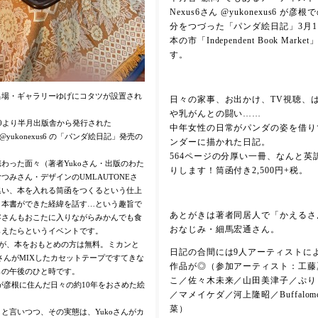
Nexus6さん @yukonexus6 が彦
分をつづった「パンダ絵日記」3月1
本の市「Independent Book Mark
す。
呂場・ギャラリーゆげにコタツが設置され
日々の家事、お出かけ、TV視聴、
や乳がんとの闘い……
14:00より半月出版舎から発行された
中年女性の日常がパンダの姿を借り
ん @yukonexus6 の「パンダ絵日記」発売の
ンダーに描かれた日記。
564ページの分厚い一冊、なんと英
わった面々（著者Yukoさん・出版のわた
りします！筒函付き2,500円+税。
つみさん・デザインのUMLAUTONEさ
集い、本を入れる筒函をつくるという仕上
、本書ができた経緯を話す…という趣旨で
あとがきは著者同居人で「かえるさ
客さんもおこたに入りながらみかんでも食
おなじみ・細馬宏通さん。
らえたらというイベントです。
すが、本をおもとめの方は無料。ミカンと
日記の合間には9人アーティストに
oさんがMIXしたカセットテープですてきな
作品が◎（参加アーティスト：工藤
らの午後のひと時です。
こ／佐々木未来／山田美津子／ぷり a.
んが彦根に住んだ日々の約10年をおさめた絵
／マメイケダ／河上隆昭／Buffalom
菜）
と言いつつ、その実態は、Yukoさんがカ