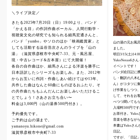
＼ライブ決定／
きたる2025年7月20日（日）19:00より、バンド
「かえる目」の作詞作曲ボーカル、人間行動学・
視聴覚文化の研究でも知られる細馬宏通さんと、
バンド「yumbo」やソロのほか「映画鑑賞家」と
山の湯の元お風
しても活動する澁谷浩次さんのライブを「山の
ました。
湯」（滋賀県彦根市中央町7-33、元・風呂屋、
明日3/15(土)
現・中古レコード&古本屋）にて大開催！
YukoNexus6さ
イベントです！
各自の自作曲ほか、細馬さんによる洋楽を勝手に
パンダ絵日記に携
日本語訳したシリーズもお楽しみ。また、2012年
し・翻訳の八木む
からお互いに作詞・作曲しあい続けてはや13年、
ん）がコタツに
共作した曲はなんと60曲にものぼるおふたり。そ
げ作業をしつつ
の共作曲たちもふんだんにお楽しみいただけるこ
して、それをお
とでしょう！さあさお立ち合い〜
べつつ聞いても
料金は3,000円（山の湯券500円付き）。
入場料500円で
お茶付き。Yuk
予約優先です。
音楽を聴きなが
ご予約は山の湯まで。
本書はYukoさ
yamanoyu.hikone@gmail.com
日記。
滋賀県彦根市中央町7-33
ですが、「日記」