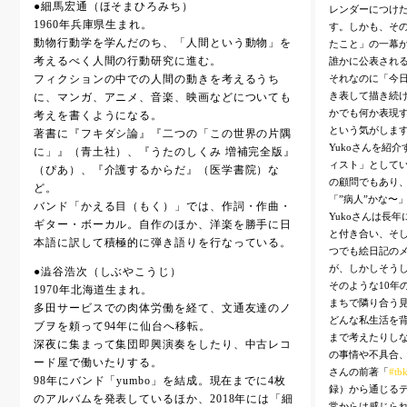
●細馬宏通（ほそまひろみち）
レンダーにつけた
1960年兵庫県生まれ。
す。しかも、そ
動物行動学を学んだのち、「人間という動物」を
たこと」の一幕
考えるべく人間の行動研究に進む。
誰かに公表され
それなのに「今
フィクションの中での人間の動きを考えるうち
き表して描き続け
に、マンガ、アニメ、音楽、映画などについても
かでも何か表現す
考えを書くようになる。
という気がしま
著書に『フキダシ論』『二つの「この世界の片隅
Yukoさんを紹
に」』（青土社）、『うたのしくみ 増補完全版』
ィスト」として
（ぴあ）、『介護するからだ』（医学書院）な
の顧問でもあり、
ど。
「”病人”かな〜
バンド「かえる目（もく）」では、作詞・作曲・
Yukoさんは長
ギター・ボーカル。自作のほか、洋楽を勝手に日
と付き合い、そ
本語に訳して積極的に弾き語りを行なっている。
つでも絵日記の
が、しかしそう
●澁谷浩次（しぶやこうじ）
そのような10年
1970年北海道生まれ。
まちで隣り合う
多田サービスでの肉体労働を経て、文通友達のノ
どんな私生活を
ブヲを頼って94年に仙台へ移転。
まで考えたりし
深夜に集まって集団即興演奏をしたり、中古レコ
の事情や不具合、
ード屋で働いたりする。
さんの前著「
#tb
98年にバンド「yumbo」を結成。現在までに4枚
録）から通じる
のアルバムを発表しているほか、2018年には「細
常からは感じら