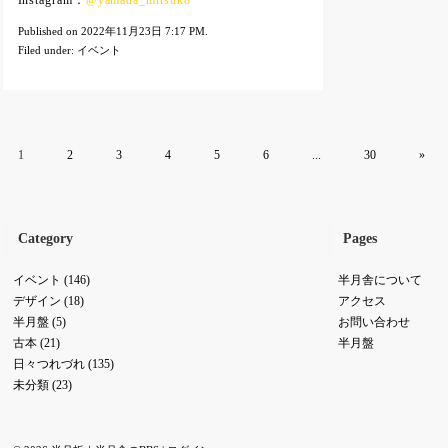
Instagram：
@yamada_mitsuko
Published on 2022年11月23日 7:17 PM.
Filed under:
イベント
1
2
3
4
5
6
...
30
»
Category
Pages
イベント
(146)
半月舎について
デザイン
(18)
アクセス
半月盤
(5)
お問い合わせ
古本
(21)
半月盤
日々つれづれ
(135)
未分類
(23)