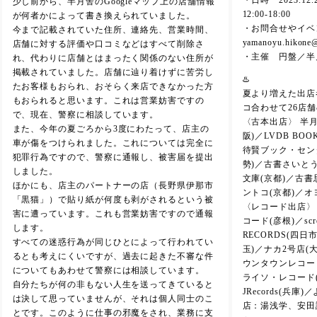
・日時 2023.12
少し前から、半月舎のGoogleマップ上の店舗情報
12:00-18:00
が何者かによって書き換えられていました。
・お問合せやイベ
今まで記載されていた住所、連絡先、営業時間、
yamanoyu.hikone
店舗に対する評価や口コミなどはすべて削除さ
・主催 円盤／半
れ、代わりに店舗とはまったく関係のない住所が
掲載されていました。店舗に辿り着けずに苦労し
♨️
たお客様もおられ、おそらく来店できなかった方
夏より増えた出店
もおられると思います。これは営業妨害ですの
コ合わせて26店
で、現在、警察に相談しています。
〈古本出店〉 半月
また、今年の夏ごろから3度にわたって、店主の
阪)／LVDB BO
車が傷をつけられました。これについては完全に
待賢ブック・セン
犯罪行為ですので、警察に通報し、被害届を提出
勢)／古書さいとう
しました。
文庫(京都)／古書思
ほかにも、店主のパートナーの店（長野県伊那市
ントコ(京都)／オ
「黒猫」）で貼り紙が何度も剥がされるという被
〈レコード出店〉 
害に遭っています。これも営業妨害ですので通報
コード(彦根)／scre
します。
RECORDS(四
すべての迷惑行為が同じひとによって行われてい
玉)／ナカ2号店(
るとも考えにくいですが、過去に起きた不審な件
ウンタウンレコード(
についてもあわせて警察には相談しています。
ライソ・レコード(
自分たちが何の非もない人生を送ってきていると
JRecords(兵
は決して思っていませんが、それは個人同士のこ
店：湯浅学、安田
とです。このように仕事の邪魔をされ、業務に支