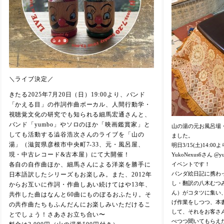
＼ライブ決定／
きたる2025年7月20日（日）19:00より、バンド
「かえる目」の作詞作曲ボーカル、人間行動学・
視聴覚文化の研究でも知られる細馬宏通さんと、
バンド「yumbo」やソロのほか「映画鑑賞家」と
山の湯の元お風呂場
しても活動する澁谷浩次さんのライブを「山の
ました。
湯」（滋賀県彦根市中央町7-33、元・風呂屋、
明日3/15(土)14:
現・中古レコード&古本屋）にて大開催！
YukoNexus6さん 
イベントです！
各自の自作曲ほか、細馬さんによる洋楽を勝手に
パンダ絵日記に携わっ
日本語訳したシリーズもお楽しみ。また、2012年
し・翻訳の八木むつみ
からお互いに作詞・作曲しあい続けてはや13年、
ん）がコタツに集い
共作した曲はなんと60曲にものぼるおふたり。そ
げ作業をしつつ、本
の共作曲たちもふんだんにお楽しみいただけるこ
して、それをお客さ
とでしょう！さあさお立ち合い〜
べつつ聞いてもらえ