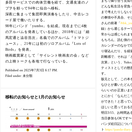
まちで隣り合う見知
多田サービスでの肉体労働を経て、文通友達のノ
どんな私生活を背負
ブヲを頼って94年に仙台へ移転。
まで考えたりしない
深夜に集まって集団即興演奏をしたり、中古レコ
の事情や不具合、そし
ード屋で働いたりする。
さんの前著「
#tbk_y
98年にバンド「yumbo」を結成。現在までに4枚
録）から通じるテー
のアルバムを発表しているほか、2018年には「細
常からは感じられま
馬宏通と澁谷浩次」名義でのアルバム『トマトジ
もちろん、読む側の
ュース』、21年には初のソロアルバム『Lots of
カレンダーのなかで
Birds』を発表。
り寝込んだり、を繰
映画鑑賞家として「サイレント映画友の会」など
距離感で、それは「
の上映トークも各地で行なっている。
次第」という、Yuk
ティストとしての態
Published on 2025年7月3日 6:17 PM.
す。
Filed under:
未分類
版元として、この本
なひとが書いたどん
らいいのか正直いま
とにかく「なんだこ
移転のお知らせと1月のお知らせ
ができた！と思って
ほしいと思っておる
明日3/15、お時間
当日参加もOKです〜
パンダ絵日記につい
ト
https://panda-diary.s