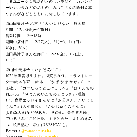
けるユニークな視点がたのしい作品や、カレンダ
ーやカルタなどの品もの、みつこさんの既刊絵本
やまんがなどとともにお待ちしています。
◎山田美津子 絵本「ちいさいひなた」原画展
期間：12/23(金)〜1/8(日)
営業時間：12〜18時
期間中店休日：12/27(火)、31(土)、1/1(日)、
4(水)、5(木)
山田美津子さん在廊日：12/23(金)、1/7(土)、
1/8(日)
◎山田 美津子（やまだ みつこ）
1973年滋賀県生まれ。滋賀県在住。イラストレー
ター/絵本作家。 絵本に『かぜ かぜ かぜ』(こぐ
ま社)、『カーたろうとこけしっぺ』『ぼくんちの
おふろ』『やまだめいたちのえにっき』(理論
社)、育児エッセイまんがに『お母さん、だいじょ
うぶ？』(大和書房)、『かいじゅうのさんぽ』
(URESICA)などがある。 その他、長年描き続け
ている「みつこ絵日記」をまとめた『よりぬきみ
つこ絵日記①、②』(URESICA)も。
Twitter：
@yamadamitsuko