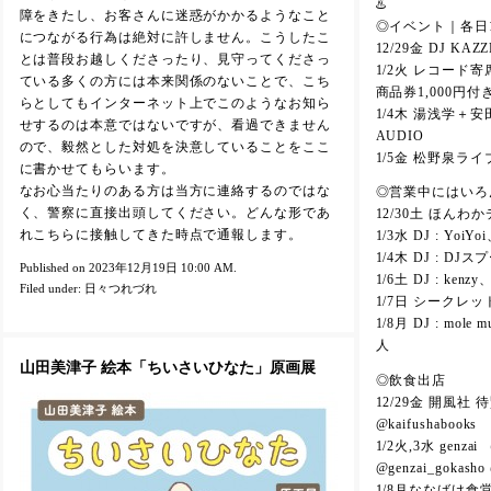
♨️
障をきたし、お客さんに迷惑がかかるようなこと
◎イベント｜各日18:
につながる行為は絶対に許しません。こうしたこ
12/29金 DJ KA
とは普段お越しくださったり、見守ってくださっ
1/2火 レコード
ている多くの方には本来関係のないことで、こち
商品券1,000円付
らとしてもインターネット上でこのようなお知ら
1/4木 湯浅学＋安田
せするのは本意ではないですが、看過できません
AUDIO
ので、毅然とした対処を決意していることをここ
1/5金 松野泉ライ
に書かせてもらいます。
なお心当たりのある方は当方に連絡するのではな
◎営業中にはいろ
く、警察に直接出頭してください。どんな形であ
12/30土 ほんわ
れこちらに接触してきた時点で通報します。
1/3水 DJ : YoiYoi
1/4木 DJ : DJス
Published on 2023年12月19日 10:00 AM.
1/6土 DJ : ke
Filed under:
日々つれづれ
1/7日 シークレッ
1/8月 DJ : mo
人
山田美津子 絵本「ちいさいひなた」原画展
◎飲食出店
12/29金 開風
@kaifushabooks
1/2火,3水 gen
@genzai_gokasho 
1/8月ななばけ食