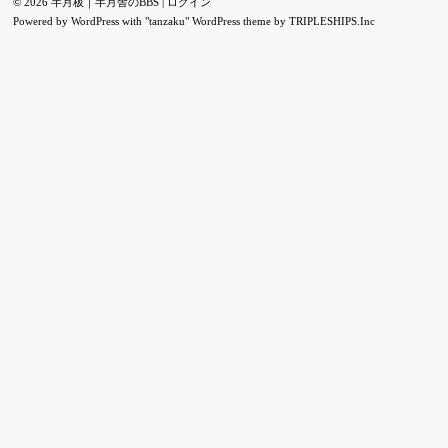
© 2026 半月板｜半月舎のBBS |
ログイン
Powered by
WordPress
with "tanzaku" WordPress theme by
TRIPLESHIPS.Inc