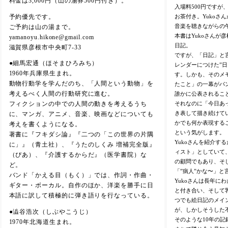
料金は3,000円（山の湯券500円付き）。
入場料500円ですが
お茶付き。Yukoさ
予約優先です。
音楽を聴きながらの
ご予約は山の湯まで。
本書はYukoさんが
yamanoyu.hikone@gmail.com
日記。
滋賀県彦根市中央町7-33
ですが、「日記」と言
●細馬宏通（ほそまひろみち）
レンダーにつけた”
1960年兵庫県生まれ。
す。しかも、そのメ
動物行動学を学んだのち、「人間という動物」を
たこと」の一幕がパ
考えるべく人間の行動研究に進む。
誰かに公表されるこ
それなのに「今日あ
フィクションの中での人間の動きを考えるうち
き表して描き続けてい
に、マンガ、アニメ、音楽、映画などについても
かでも何か表現するこ
考えを書くようになる。
という気がします。
著書に『フキダシ論』『二つの「この世界の片隅
Yukoさんを紹介す
に」』（青土社）、『うたのしくみ 増補完全版』
ィスト」としていて
（ぴあ）、『介護するからだ』（医学書院）な
の顧問でもあり、そし
ど。
「”病人”かな〜」と
バンド「かえる目（もく）」では、作詞・作曲・
Yukoさんは長年に
ギター・ボーカル。自作のほか、洋楽を勝手に日
と付き合い、そして
本語に訳して積極的に弾き語りを行なっている。
つでも絵日記のメイ
が、しかしそうした
●澁谷浩次（しぶやこうじ）
そのような10年の記
1970年北海道生まれ。