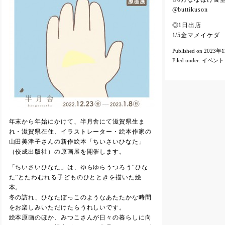
@buttikuson
◎1日出店
1/5金マメイケダ （
Published on 2023年
Filed under:
イベント
年末から年始にかけて、半月舎にて滋賀県生ま
れ・滋賀県在住、イラストレーター・絵本作家の
山田美津子さんの新作絵本「ちいさいひなた」
（佼成出版社）の原画展を開催します。
「ちいさいひなた」は、ゆらゆらうつろう“ひな
た”とたわむれる子どものひとときを描いた絵
本。
冬の訪れ、ひなたぼっこのようなあたたかな時間
をお楽しみいただけたらうれしいです。
絵本原画のほか、みつこさんが日々の暮らしに向