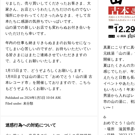
りました。売り買いしてくださったお客さま、大
家さん、お店というわたしたちだけのものでない
場所にかかわってくださったみなさま、そして古
本たちに感謝の気持ちでいっぱいです。
山の湯での新しいお店でも変わらぬお付き合いを
いただけたら幸いです。
年内の仕事も納まりきらぬままのお知らせになっ
真夏にこりずに真
てしまい心苦しいのですが、お待ちいただいてい
元銭湯「山の湯」
る皆さまにはまたご連絡させていただきますの
開催します。
で、よろしくお願いいたします。
夏はたくさんの方
1月15日まで、どうぞよろしくお願いします。
感じでしたが、年
1月8日までは山の湯にて「おめでとう！山の湯 古
えたらと日数も長
本レコード市」を開催しておりますので、こちら
イベントやあたた
もどうぞよろしくお願いします。
もいろいろ！年末
男湯から入ればレ
Published on 2024年1月5日 10:04 AM.
市の山の湯に、初
Filed under:
未分類
い〜！
♨️
おめでとう！山の
迷惑行為への対処について
・場所 滋賀県彦根