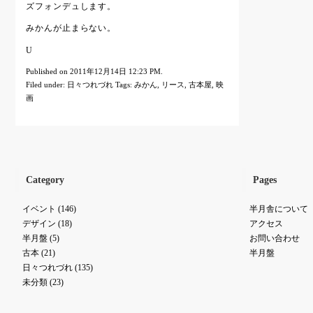
ズフォンデュします。
みかんが止まらない。
U
Published on 2011年12月14日 12:23 PM.
Filed under:
日々つれづれ
Tags:
みかん
,
リース
,
古本屋
,
映
画
Category
Pages
イベント
(146)
半月舎について
デザイン
(18)
アクセス
半月盤
(5)
お問い合わせ
古本
(21)
半月盤
日々つれづれ
(135)
未分類
(23)