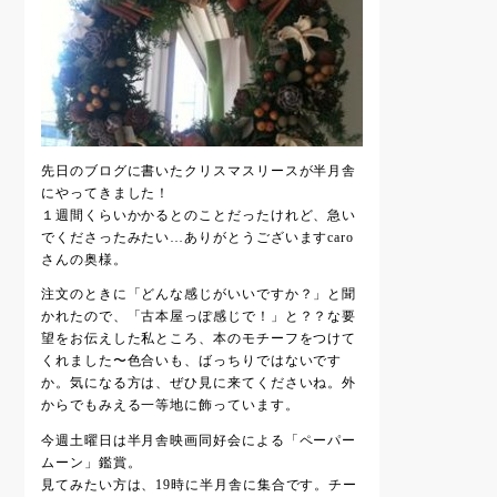
先日のブログに書いたクリスマスリースが半月舎
にやってきました！
１週間くらいかかるとのことだったけれど、急い
でくださったみたい…ありがとうございますcaro
さんの奥様。
注文のときに「どんな感じがいいですか？」と聞
かれたので、「古本屋っぽ感じで！」と？？な要
望をお伝えした私ところ、本のモチーフをつけて
くれました〜色合いも、ばっちりではないです
か。気になる方は、ぜひ見に来てくださいね。外
からでもみえる一等地に飾っています。
今週土曜日は半月舎映画同好会による「ペーパー
ムーン」鑑賞。
見てみたい方は、19時に半月舎に集合です。チー